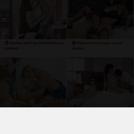
Alumna pelirroja follando con su
Profesora tiene sexo con un
profesor
alumno
Trio con una alumno y la profesora
Cuarteto entre alumnas y
profesores
Términos y Condiciones de Uso