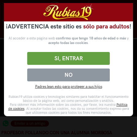
¡ADVERTENCIA este sitio es
sólo para adultos
!
Novedades
Categorías
VídeosPorno
WebCams
Al acceder a esta página web
confirmo que tengo 18 años de edad o más
y
acepto todas las cookies
.
SI, ENTRAR
NO
Padres lean esto para proteger a sus hijos
Rubias19 utiliza cookies y tecnologías similares para habilitar el funcionamiento
básico de la página web, así como personalización y análisis.
Para obtener más información sobre las cookies, por favor, lea nuestra
Política
de cookies
. Al aceptar todas las cookies, nos da su consentimiento expreso para
que utilicemos cookies para todos los fines mencionados.
Enviar a un amigo
PROFESOR FOLLANDO CON UNA ALUMNA MORBOSA