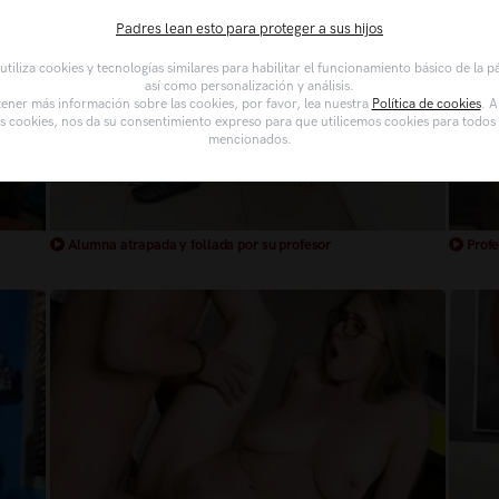
Padres lean esto para proteger a sus hijos
tiliza cookies y tecnologías similares para habilitar el funcionamiento básico de la 
así como personalización y análisis.
ener más información sobre las cookies, por favor, lea nuestra
Política de cookies
. A
as cookies, nos da su consentimiento expreso para que utilicemos cookies para todos l
mencionados.
Alumna atrapada y follada por su profesor
Profe