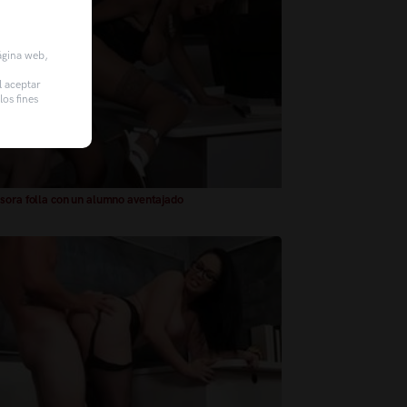
página web,
l aceptar
os fines
sora folla con un alumno aventajado