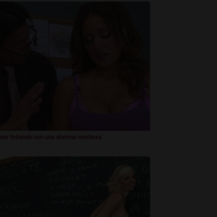
sor follando con una alumna morbosa