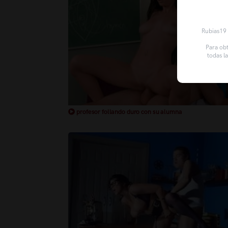
Rubias19 u
Para obt
todas l
profesor follando duro con su alumna