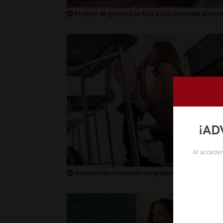
Profesor de gimnasia se folla a sus cachondas alumn
¡AD
Al acceder
Alumno folla en secreto con profesora