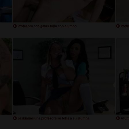
Profesora con gafas folla con alumno
Profe
Lesbianas una profesora se folla a su alumna
Alumn