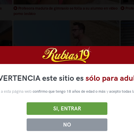
as
Profesora madura de gimnasio se folla a su alumno en vídeo
Profe
porno lesbico
VERTENCIA este sitio es
sólo para adu
 a esta página web
confirmo que tengo 18 años de edad o más
y
acepto todas l
Profesor folla con una de sus alumnas en su casa
Profe
SI, ENTRAR
NO