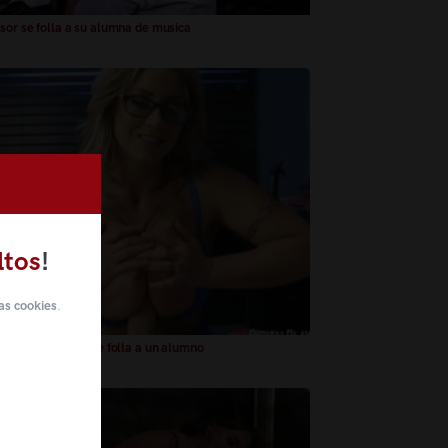
sor se folla a su alumna de musica
ltos
!
as cookies
.
sora con gafitas se folla a un alumno