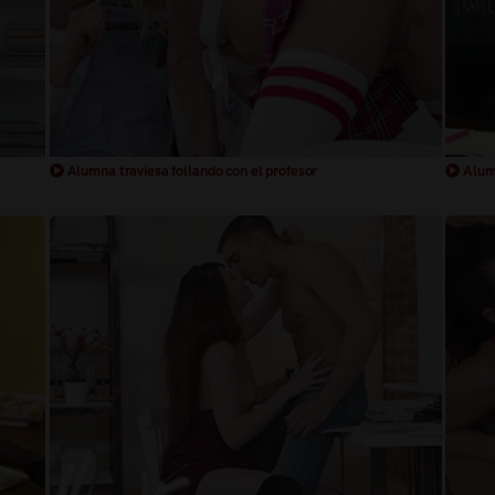
Alumna traviesa follando con el profesor
Alumn