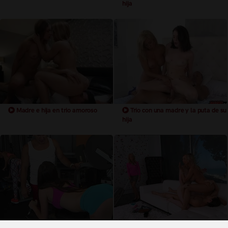
hija
Madre e hija en trio amoroso
Trio con una madre y la puta de su
hija
Trio con madre e hija en el
trio con madre e hija muy putas