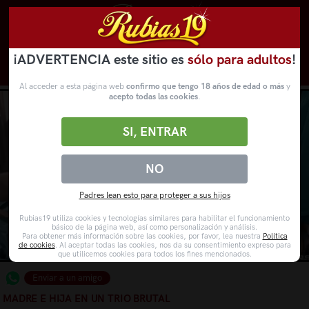
¡ADVERTENCIA este sitio es
sólo para adultos
!
Novedades
Categorías
VídeosPorno
WebCams
Al acceder a esta página web
confirmo que tengo 18 años de edad o más
y
acepto todas las cookies
.
SI, ENTRAR
NO
Padres lean esto para proteger a sus hijos
Rubias19 utiliza cookies y tecnologías similares para habilitar el funcionamiento
básico de la página web, así como personalización y análisis.
Para obtener más información sobre las cookies, por favor, lea nuestra
Política
de cookies
. Al aceptar todas las cookies, nos da su consentimiento expreso para
que utilicemos cookies para todos los fines mencionados.
Enviar a un amigo
MADRE E HIJA EN UN TRIO BRUTAL