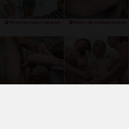
Trio con una madre e hija latinas
Madre e hija enculadas en un trio
Madre e hija en tremendo trio
Trio con madre e hija tetonas
Términos y Condiciones de Uso
Política de privacidad
Política de cookies
¿Quiénes somos?
Videos Populares