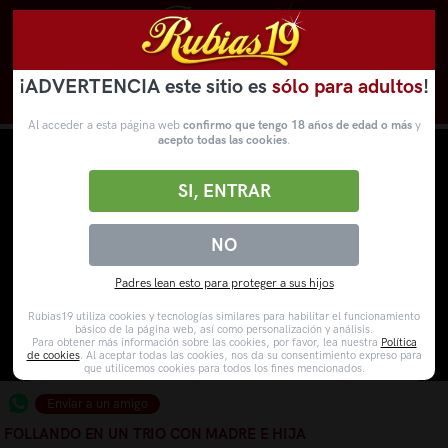
¡ADVERTENCIA este sitio es
sólo para adultos
!
Novedades
Categorías
VídeosPorno
WebCams
Al acceder a esta página web
confirmo que tengo 18 años de edad o más
y
acepto todas las cookies
.
SI, ENTRAR
NO
Padres lean esto para proteger a sus hijos
Rubias19 utiliza cookies y tecnologías similares para habilitar el funcionamiento
básico de la página web, así como personalización y análisis.
Para obtener más información sobre las cookies, por favor, lea nuestra
Política
de cookies
. Al aceptar todas las cookies, nos da su consentimiento expreso para
que utilicemos cookies para todos los fines mencionados.
Enviar a un amigo
FOLLANDO EN UN TRIO CON MADRE E HIJA