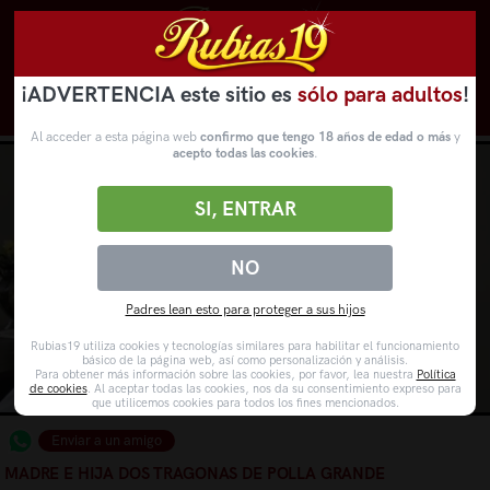
¡ADVERTENCIA este sitio es
sólo para adultos
!
Novedades
Categorías
VídeosPorno
WebCams
Al acceder a esta página web
confirmo que tengo 18 años de edad o más
y
acepto todas las cookies
.
SI, ENTRAR
NO
Padres lean esto para proteger a sus hijos
Rubias19 utiliza cookies y tecnologías similares para habilitar el funcionamiento
básico de la página web, así como personalización y análisis.
Para obtener más información sobre las cookies, por favor, lea nuestra
Política
de cookies
. Al aceptar todas las cookies, nos da su consentimiento expreso para
que utilicemos cookies para todos los fines mencionados.
Enviar a un amigo
MADRE E HIJA DOS TRAGONAS DE POLLA GRANDE