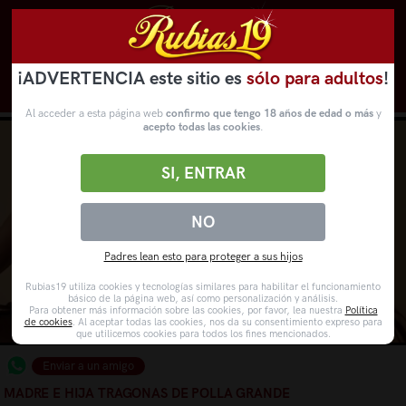
¡ADVERTENCIA este sitio es
sólo para adultos
!
Novedades
Categorías
VídeosPorno
WebCams
Al acceder a esta página web
confirmo que tengo 18 años de edad o más
y
acepto todas las cookies
.
SI, ENTRAR
NO
Padres lean esto para proteger a sus hijos
Rubias19 utiliza cookies y tecnologías similares para habilitar el funcionamiento
básico de la página web, así como personalización y análisis.
Para obtener más información sobre las cookies, por favor, lea nuestra
Política
de cookies
. Al aceptar todas las cookies, nos da su consentimiento expreso para
que utilicemos cookies para todos los fines mencionados.
Enviar a un amigo
MADRE E HIJA TRAGONAS DE POLLA GRANDE