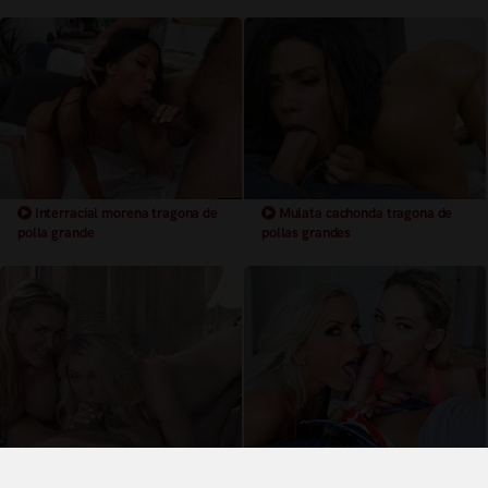
Interracial morena tragona de
Mulata cachonda tragona de
polla grande
pollas grandes
Madre e hija rubias y tetonas se
Una madre cachonda de grandes
follan a joven con polla grande
tetas chupando una polla con la