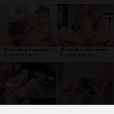
Madre muy puta quiere hacer un
Madre bien guarra se monta un
trio con su hija y yerno
trio con su yerno e hija
Madre dando clases de sexo a su
Madre se pone cachonda y se
hija y yerno xxx
arma un trio con su hija y yerno