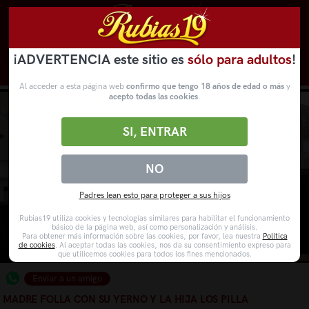
¡ADVERTENCIA este sitio es
sólo para adultos
!
Novedades
Categorías
VídeosPorno
WebCams
Al acceder a esta página web
confirmo que tengo 18 años de edad o más
y
acepto todas las cookies
.
SI, ENTRAR
NO
Padres lean esto para proteger a sus hijos
Rubias19 utiliza cookies y tecnologías similares para habilitar el funcionamiento
básico de la página web, así como personalización y análisis.
Para obtener más información sobre las cookies, por favor, lea nuestra
Política
de cookies
. Al aceptar todas las cookies, nos da su consentimiento expreso para
que utilicemos cookies para todos los fines mencionados.
Enviar a un amigo
MADRE FOLLA CON SU YERNO Y LA HIJA LOS PILLA