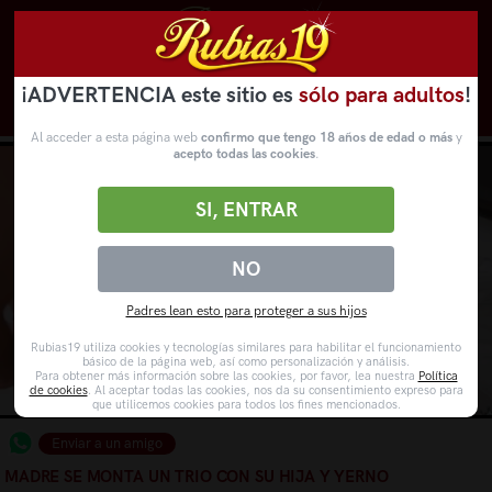
¡ADVERTENCIA este sitio es
sólo para adultos
!
Novedades
Categorías
VídeosPorno
WebCams
Al acceder a esta página web
confirmo que tengo 18 años de edad o más
y
acepto todas las cookies
.
SI, ENTRAR
NO
Padres lean esto para proteger a sus hijos
Rubias19 utiliza cookies y tecnologías similares para habilitar el funcionamiento
básico de la página web, así como personalización y análisis.
Para obtener más información sobre las cookies, por favor, lea nuestra
Política
de cookies
. Al aceptar todas las cookies, nos da su consentimiento expreso para
que utilicemos cookies para todos los fines mencionados.
Enviar a un amigo
MADRE SE MONTA UN TRIO CON SU HIJA Y YERNO