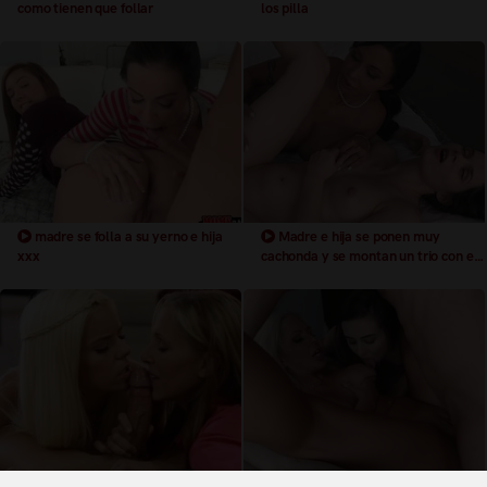
como tienen que follar
los pilla
madre se folla a su yerno e hija
Madre e hija se ponen muy
xxx
cachonda y se montan un trio con el
novio de una de ellas
Madre e hija se montan un buen
Madre se la pasa bien con la polla