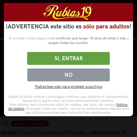
¡ADVERTENCIA este sitio es
sólo para adultos
!
Novedades
Categorías
VídeosPorno
WebCams
Al acceder a esta página web
confirmo que tengo 18 años de edad o más
y
acepto todas las cookies
.
SI, ENTRAR
NO
Padres lean esto para proteger a sus hijos
Rubias19 utiliza cookies y tecnologías similares para habilitar el funcionamiento
básico de la página web, así como personalización y análisis.
Para obtener más información sobre las cookies, por favor, lea nuestra
Política
de cookies
. Al aceptar todas las cookies, nos da su consentimiento expreso para
que utilicemos cookies para todos los fines mencionados.
Enviar a un amigo
MADRE E HIJA FOLLANDO LA POLLA DEL JARDINERO EN EL