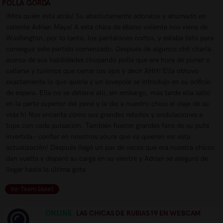
POLLA GORDA
¡Mira quién está atrás! Su absolutamente adorable y ahumado en
caliente Adrian Maya! A esta chica de ébano valiente nos viene de
Washington, por lo tanto, los pantalones cortos, y estaba listo para
conseguir este partido comenzado. Después de algunos chit charla
acerca de sus habilidades chupando polla que era hora de poner o
callarse y tuvimos que cerrar los ojos y decir AHH! Ella obtuvo
exactamente lo que quería y un lovepole se introdujo en su orificio
de espera. Ella no se detiene allí, sin embargo, más tarde ella saltó
en la parte superior del pene y le dio a nuestro chico el viaje de su
vida h! Nos encanta cómo sus grandes rebotes y ondulaciones a
tope con cada pulsación. También fueron grandes fans de su puta
invertida - confiar en nosotros youre que va quieren ver esta
actualización! Después llegó un par de veces que era nuestra chicos
dan vuelta y disparó su carga en su vientre y Adrian se aseguró de
llegar hasta la última gota
by: Team Skeet
ONLINE.
LAS CHICAS DE RUBIAS19 EN WEBCAM