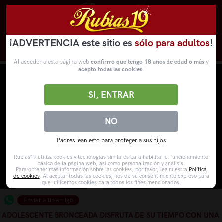
¡ADVERTENCIA este sitio es
sólo para adultos
!
Novedades
Categorías
VídeosPorno
WebCams
Al acceder a esta página web
confirmo que tengo 18 años de edad o más
y
acepto todas las cookies
.
SI, ENTRAR
NO
Padres lean esto para proteger a sus hijos
Rubias19 utiliza cookies y tecnologías similares para habilitar el funcionamiento
básico de la página web, así como personalización y análisis.
Para obtener más información sobre las cookies, por favor, lea nuestra
Política
de cookies
. Al aceptar todas las cookies, nos da su consentimiento expreso para
que utilicemos cookies para todos los fines mencionados.
Enviar a un amigo
ADOLESCENTE BRONCEADA DISFRUTA DE SU TIEMPO CON UNA