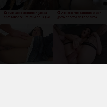
Sucia adolescente con gafitas
Adolescentes calientes la lian
disfrutando de una polla en un glory
gorda en fiesta de fin de curso
hole
Quiere rapidamente la polla en su
Anal follando un culo con una
culo que no le da tiempo a quitarse
polla gorda y dura
los pantalones
Términos y Condiciones de Uso
Política de privacidad
Política de cookies
¿Quiénes somos?
Videos Populares
Síguenos en twitter