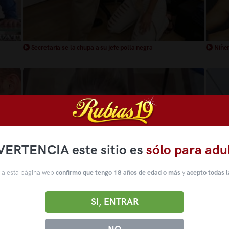
Secretaria se la chupa a su jefe polla negra
Niñer
VERTENCIA este sitio es
sólo para adu
 a esta página web
confirmo que tengo 18 años de edad o más
y
acepto todas l
SI, ENTRAR
Secretaria muy guarra le encanta chupar la polla a su jefe
Secret