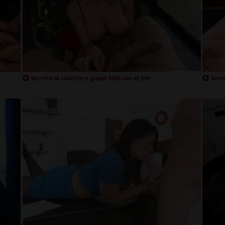
Secretaria caliente y guapa folla con el jefe
Secre