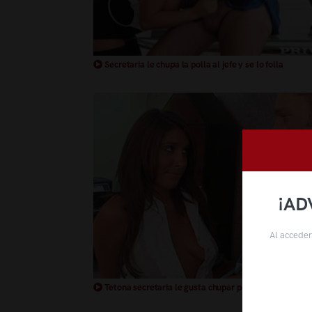
Secretaria le chupa la polla al jefe y se lo folla
¡AD
Al acceder
Tetona secretaria le gusta chupar polla a su jefe