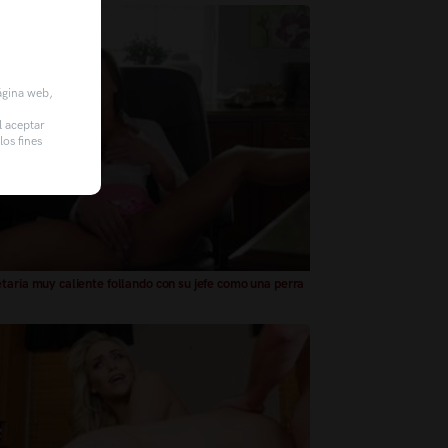
página web,
l aceptar
os fines
taria muy caliente follando con su jefe como una perra