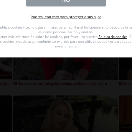
NO
Padres lean esto para proteger a sus hijos
tiliza cookies y tecnologías similares para habilitar el funcionamiento básico de la 
así como personalización y análisis.
ener más información sobre las cookies, por favor, lea nuestra
Política de cookies
. A
as cookies, nos da su consentimiento expreso para que utilicemos cookies para todos l
mencionados.
l jefe
Joven secretaria en gafitas chupa polla a su jefe negro
Secre