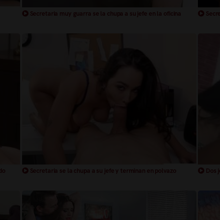
Secretaria muy guarra se la chupa a su jefe en la oficina
Secre
do
Secretaria se la chupa a su jefe y terminan en polvazo
Dos j