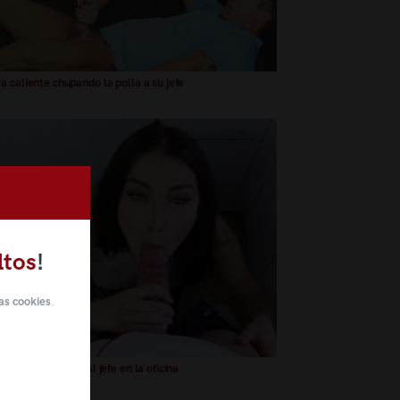
a caliente chupando la polla a su jefe
ltos
!
as cookies
.
aria se la chupa al jefe en la oficina