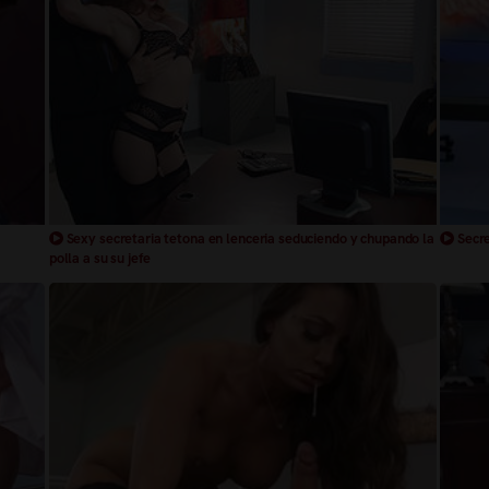
Sexy secretaria tetona en lenceria seduciendo y chupando la
Secre
polla a su su jefe