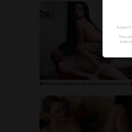
Rubias19 u
Para obt
todas l
Secretaria cabalga en una polla dura sobre la mesa de