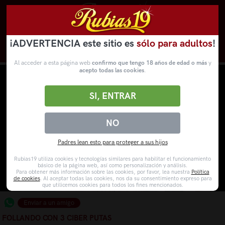
¡ADVERTENCIA este sitio es
sólo para adultos
!
Novedades
Categorías
VídeosPorno
WebCams
Al acceder a esta página web
confirmo que tengo 18 años de edad o más
y
acepto todas las cookies
.
SI, ENTRAR
NO
Padres lean esto para proteger a sus hijos
Rubias19 utiliza cookies y tecnologías similares para habilitar el funcionamiento
básico de la página web, así como personalización y análisis.
Para obtener más información sobre las cookies, por favor, lea nuestra
Política
de cookies
. Al aceptar todas las cookies, nos da su consentimiento expreso para
que utilicemos cookies para todos los fines mencionados.
Enviar a un amigo
FOLLANDO CON 3 CIBER PUTAS