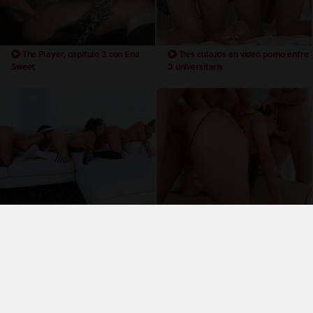
The Player, capitulo 3 con Ena
Tres culazos en video porno entre
Sweet
3 universitaris
3 universitarias deportistas
3 pollas para el coño, culo y boca
haciendo un trenecito lesbico
de una guarra
Términos y Condiciones de Uso
Política de privacidad
Política de cookies
¿Quiénes somos?
Videos Populares