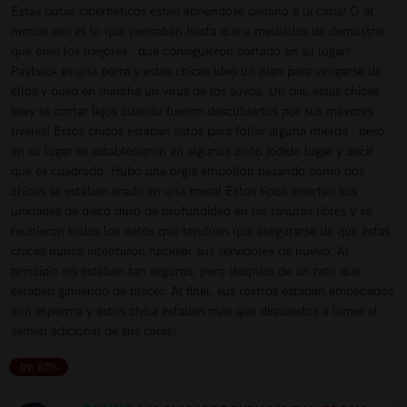
Estas putas cibernéticos están abriéndose camino a la cima! O al
menos eso es lo que pensaban hasta que a mediados de demostrar
que eran los mejores - que consiguieron cortado en su lugar!
Payback es una perra y estas chicas ideó un plan para vengarse de
ellos y puso en marcha un virus de los suyos. Un día, estas chicas
sexy se cortar lejos cuando fueron descubiertos por sus mayores
rivales! Estos chicos estaban listos para follar alguna mierda - pero
en su lugar se establecieron en algunos coño jodido lugar y decir
que es cuadrado. Hubo una orgía empollón pasando como dos
chicas se estaban arado en una mesa! Estos tipos insertan sus
unidades de disco duro de profundidad en las ranuras libres y se
reunieron todos los datos que tendrían que asegurarse de que estas
chicas nunca intentaron hackear sus servidores de nuevo. Al
principio no estaban tan seguros, pero después de un rato que
estaban gimiendo de placer. Al final, sus rostros estaban empapados
con esperma y éstos chica estaban más que dispuestos a lamer el
semen adicional de sus caras!
by: Bffs