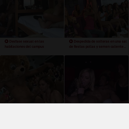
Desfase sexual en las
Despedida de solteras en una sal
habitaciones del campus
de fiestas pollas y semen caliente
para todas
Desmadre en la despedida de
Le atrapan en la despedida de
soltera
solteras
Términos y Condiciones de Uso