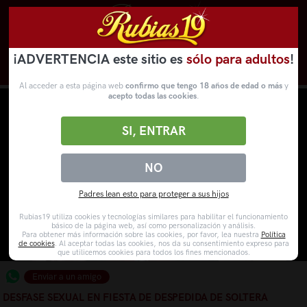
¡ADVERTENCIA este sitio es
sólo para adultos
!
Novedades
Categorías
VídeosPorno
WebCams
Al acceder a esta página web
confirmo que tengo 18 años de edad o más
y
acepto todas las cookies
.
SI, ENTRAR
NO
Padres lean esto para proteger a sus hijos
Rubias19 utiliza cookies y tecnologías similares para habilitar el funcionamiento
básico de la página web, así como personalización y análisis.
Para obtener más información sobre las cookies, por favor, lea nuestra
Política
de cookies
. Al aceptar todas las cookies, nos da su consentimiento expreso para
que utilicemos cookies para todos los fines mencionados.
Enviar a un amigo
DESFASE SEXUAL EN FIESTA DE DESPEDIDA DE SOLTERA