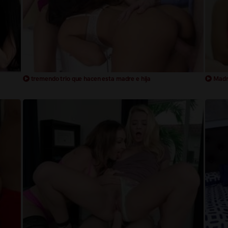
tremendo trio que hacen esta madre e hija
Madre