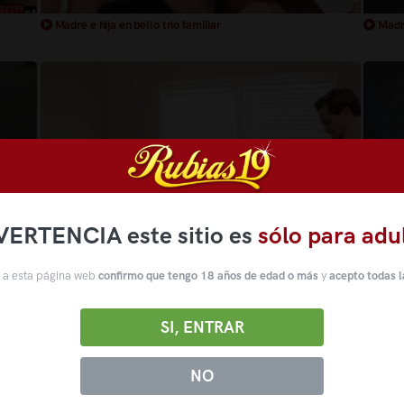
Madre e hija en bello trio familiar
Madre
VERTENCIA este sitio es
sólo para adu
 a esta página web
confirmo que tengo 18 años de edad o más
y
acepto todas l
Madre e hija en un trío familiar con su hijastro
Madre
SI, ENTRAR
NO