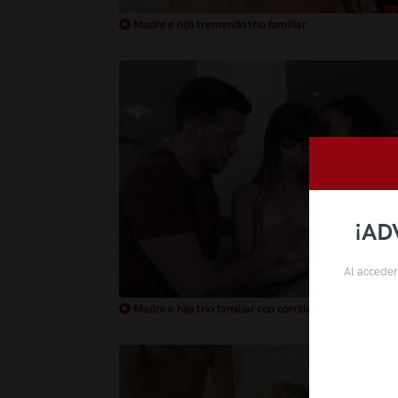
Madre e hija tremendo trio familiar
¡AD
Al acceder
Madre e hija trio familiar con corrida