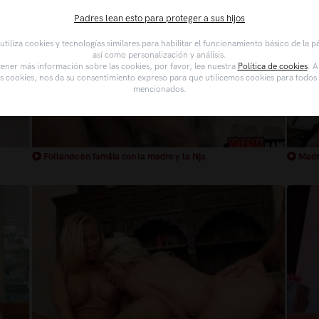
Padres lean esto para proteger a sus hijos
tiliza cookies y tecnologías similares para habilitar el funcionamiento básico de la 
así como personalización y análisis.
ener más información sobre las cookies, por favor, lea nuestra
Política de cookies
. A
as cookies, nos da su consentimiento expreso para que utilicemos cookies para todos l
mencionados.
Follando en familia con la madre y la hija
Madre