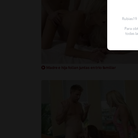
Rubias19 u
Para obt
todas l
Madre e hija follan juntas en trio familiar