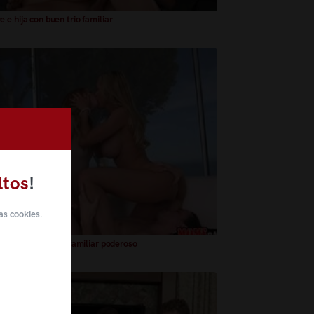
 e hija con buen trio familiar
ltos
!
as cookies
.
 e hija en un trio familiar poderoso