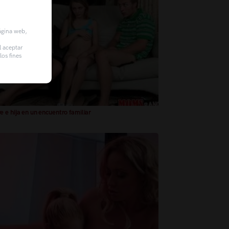
página web,
l aceptar
os fines
 e hija en un encuentro familiar