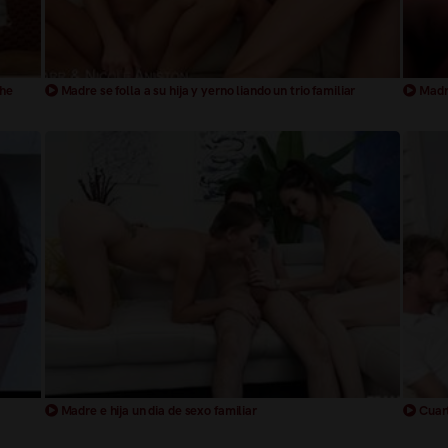
che
Madre se folla a su hija y yerno liando un trio familiar
Madre
Madre e hija un dia de sexo familiar
Cuart