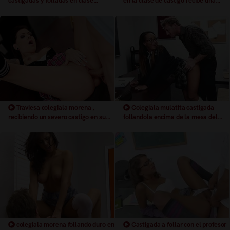
castigadas y folladas en clase
en la clase de castigo recibe una
tragando semen
corrida en la boca
Traviesa colegiala morena ,
Colegiala mulatita castigada
recibiendo un severo castigo en su
follandola encima de la mesa del
hermoso coño
profe con gafitas y faldita
colegiala morena follando duro en
Castigada a follar con el profesor