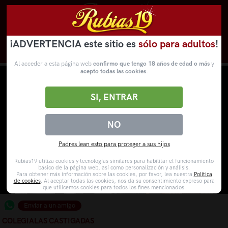
¡ADVERTENCIA este sitio es
sólo para adultos
!
Novedades
Categorías
VídeosPorno
WebCams
Al acceder a esta página web
confirmo que tengo 18 años de edad o más
y
acepto todas las cookies
.
SI, ENTRAR
NO
Padres lean esto para proteger a sus hijos
Rubias19 utiliza cookies y tecnologías similares para habilitar el funcionamiento
básico de la página web, así como personalización y análisis.
Para obtener más información sobre las cookies, por favor, lea nuestra
Política
de cookies
. Al aceptar todas las cookies, nos da su consentimiento expreso para
que utilicemos cookies para todos los fines mencionados.
Enviar a un amigo
COLEGIALAS CASTIGADAS