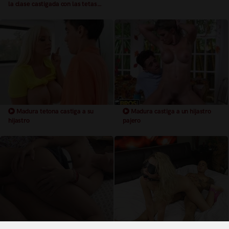
la clase castigada con las tetas
cubiertas de lefa
Madura tetona castiga a su
Madura castiga a un hijastro
hijastro
pajero
Castigada con una buena follada
Castigando sueños con sexo duro