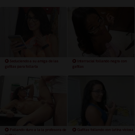
Seduciendo a su amiga de las
Interracial follando negra con
gafitas para follarla
gafitas
Follando duro a la la profesora de
Gafitas follando con latina viciosa