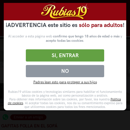
¡ADVERTENCIA este sitio es
sólo para adultos
!
Novedades
Categorías
VídeosPorno
WebCams
Al acceder a esta página web
confirmo que tengo 18 años de edad o más
y
acepto todas las cookies
.
SI, ENTRAR
NO
Padres lean esto para proteger a sus hijos
Rubias19 utiliza cookies y tecnologías similares para habilitar el funcionamiento
básico de la página web, así como personalización y análisis.
Para obtener más información sobre las cookies, por favor, lea nuestra
Política
de cookies
. Al aceptar todas las cookies, nos da su consentimiento expreso para
que utilicemos cookies para todos los fines mencionados.
Enviar a un amigo
GAFITAS FOLLA EN EL SOFÁ