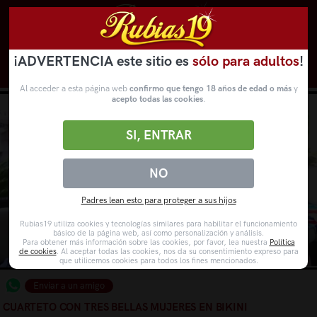
¡ADVERTENCIA este sitio es
sólo para adultos
!
Novedades
Categorías
VídeosPorno
WebCams
Al acceder a esta página web
confirmo que tengo 18 años de edad o más
y
acepto todas las cookies
.
SI, ENTRAR
NO
Padres lean esto para proteger a sus hijos
Rubias19 utiliza cookies y tecnologías similares para habilitar el funcionamiento
básico de la página web, así como personalización y análisis.
Para obtener más información sobre las cookies, por favor, lea nuestra
Política
de cookies
. Al aceptar todas las cookies, nos da su consentimiento expreso para
que utilicemos cookies para todos los fines mencionados.
Enviar a un amigo
CUARTETO CON TRES BELLAS MUJERES EN BIKINI