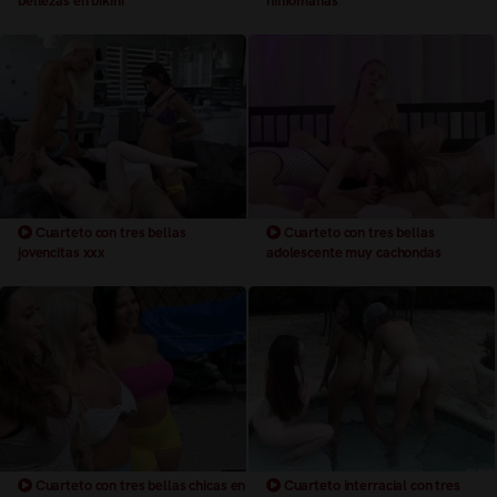
bellezas en bikini
ninfomanas
Cuarteto con tres bellas
Cuarteto con tres bellas
jovencitas xxx
adolescente muy cachondas
Cuarteto con tres bellas chicas en
Cuarteto interracial con tres