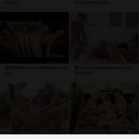
el taller
bellas universitarias
Cuarteto con tres bellas putas de
Cuarteto muy caliente con tres
lujos
bella joven
Cuarteto con tres bellas rubias al
Cuarteto con tres bellas rubias