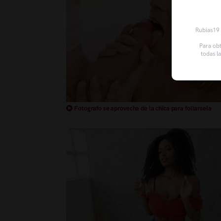
Rubias19 u
Para obt
todas l
Fotografo se aprovecha de la chica para follarsela