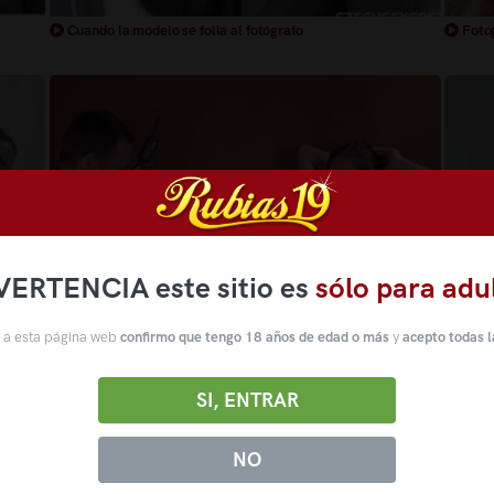
Cuando la modelo se folla al fotógrafo
Fotog
VERTENCIA este sitio es
sólo para adu
 a esta página web
confirmo que tengo 18 años de edad o más
y
acepto todas l
Modelo tetona folla con su fotógrafo
Pijill
SI, ENTRAR
NO