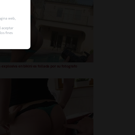
página web,
l aceptar
os fines
 explosiva en bikini es follada por su fotografo