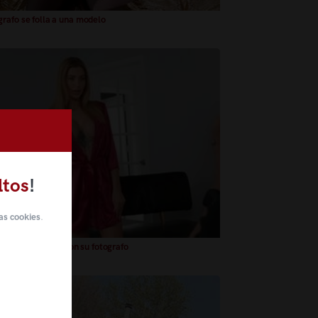
rafo se folla a una modelo
ltos
!
as cookies
.
a muy bella folla con su fotografo