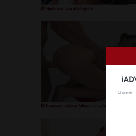
Madura se folla al fotografo
¡AD
Al acceder
Tatuada modelo es follada por su fotografo