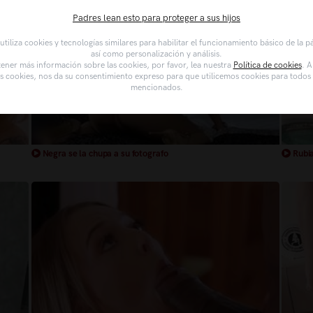
Padres lean esto para proteger a sus hijos
tiliza cookies y tecnologías similares para habilitar el funcionamiento básico de la 
así como personalización y análisis.
ener más información sobre las cookies, por favor, lea nuestra
Política de cookies
. A
as cookies, nos da su consentimiento expreso para que utilicemos cookies para todos l
mencionados.
Negra se la chupa a su fotografo
Rubia