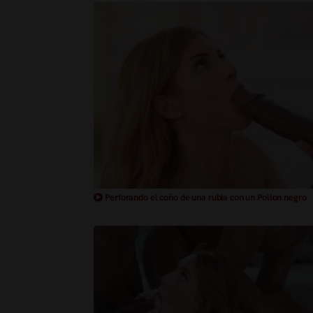
Perforando el coño de una rubia con un Pollon negro