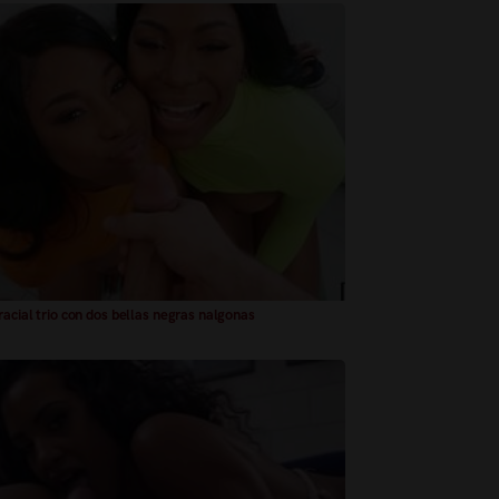
racial trio con dos bellas negras nalgonas