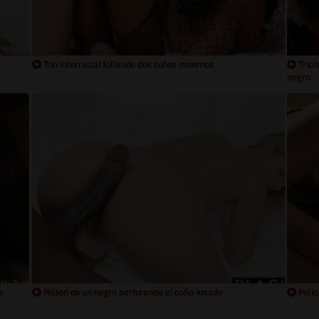
Trio interracial follando dos coños morenos
Trio 
negro
e
Pollon de un negro perforando el coño rosado
Pollo