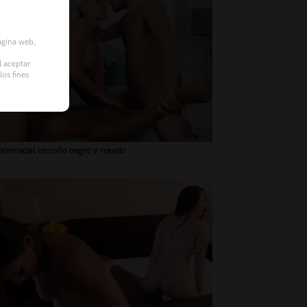
página web,
l aceptar
os fines
interracial un coño negro y rosado