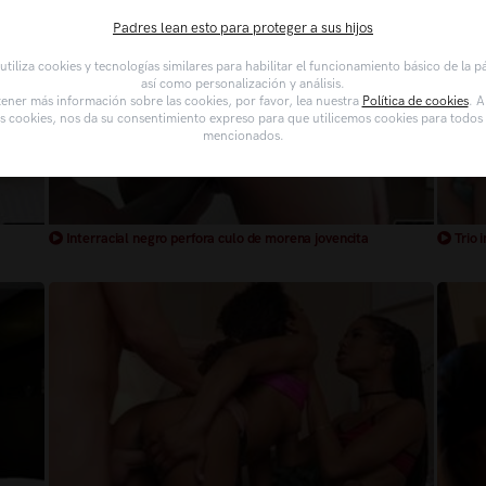
Padres lean esto para proteger a sus hijos
tiliza cookies y tecnologías similares para habilitar el funcionamiento básico de la 
así como personalización y análisis.
ener más información sobre las cookies, por favor, lea nuestra
Política de cookies
. A
as cookies, nos da su consentimiento expreso para que utilicemos cookies para todos l
mencionados.
Interracial negro perfora culo de morena jovencita
Trio 