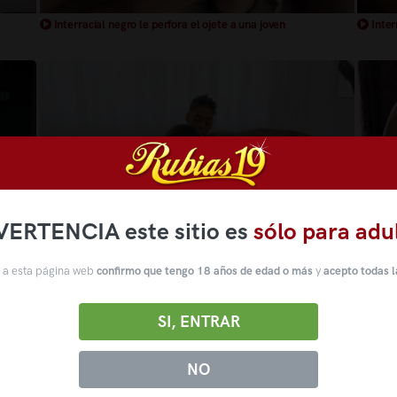
Interracial negro le perfora el ojete a una joven
Inter
VERTENCIA este sitio es
sólo para adu
 a esta página web
confirmo que tengo 18 años de edad o más
y
acepto todas l
Trio interracial negro folla dos tatuadas
Trio 
SI, ENTRAR
NO