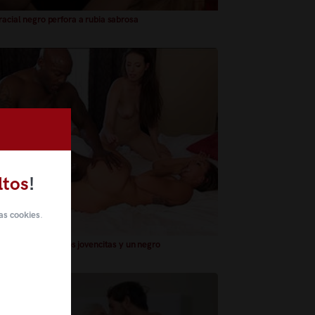
racial negro perfora a rubia sabrosa
ltos
!
as cookies
.
interracial entre dos jovencitas y un negro