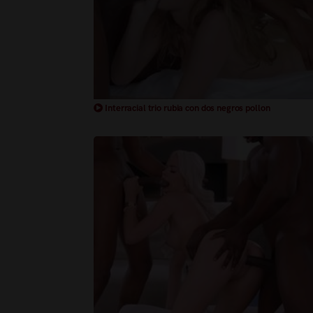
Interracial trio rubia con dos negros pollon