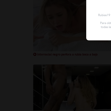
Rubias19 u
Para obt
todas l
Interracial negro perfora a rubia boca a bajo