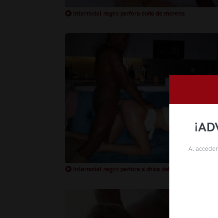
Interracial negro perfora coño de morena
¡AD
Al acceder
Interracial negro perfora a chica delgada