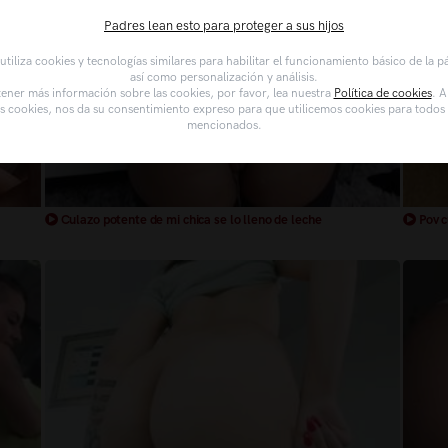
Padres lean esto para proteger a sus hijos
tiliza cookies y tecnologías similares para habilitar el funcionamiento básico de la 
así como personalización y análisis.
ener más información sobre las cookies, por favor, lea nuestra
Política de cookies
. A
as cookies, nos da su consentimiento expreso para que utilicemos cookies para todos l
mencionados.
Culazo potente de mi chica se lo lleno de leche
Pov c