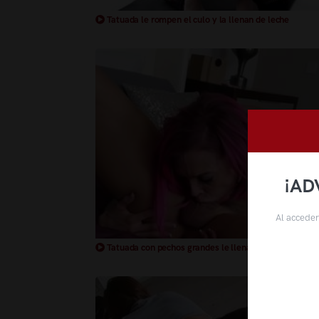
Tatuada le rompen el culo y la llenan de leche
¡AD
Al acceder
Tatuada con pechos grandes le llenan el coño de lech