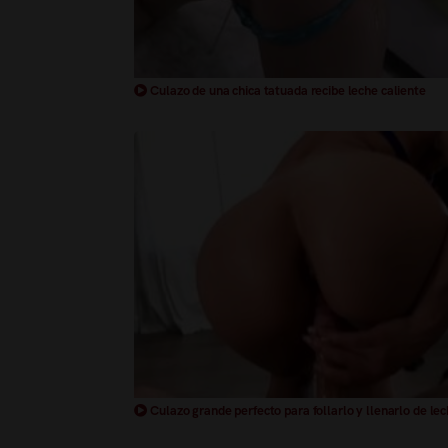
Culazo de una chica tatuada recibe leche caliente
Culazo grande perfecto para follarlo y llenarlo de le