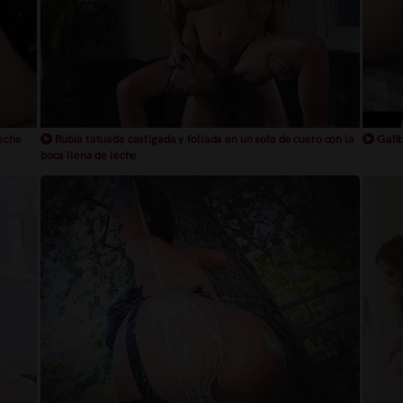
leche
Rubia tatuada castigada y follada en un sofa de cuero con la
Gafit
boca llena de leche