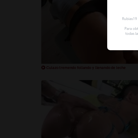
Rubias19 u
Para obt
todas l
Culazo tremendo follando y llenando de leche