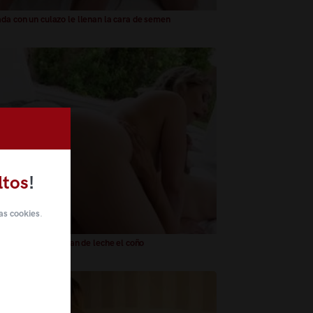
da con un culazo le llenan la cara de semen
ltos
!
as cookies
.
o, de rubia le llenan de leche el coño