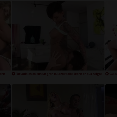
eche
Tatuada chica con un gran culazo recibe leche en sus nalgas
Culaz