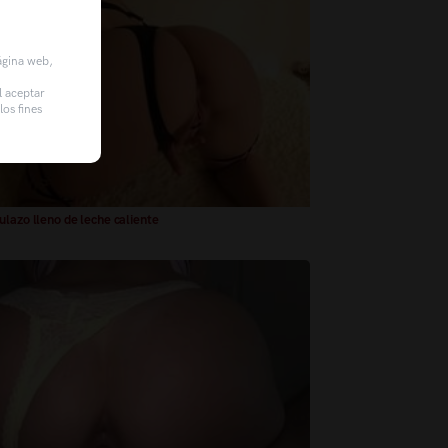
página web,
l aceptar
os fines
ulazo lleno de leche caliente