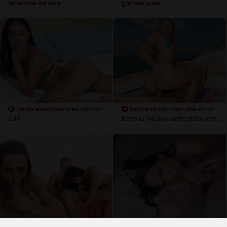
de europa del este
grandes culos
Latina espectaculares con rico
Sexo anal con una rubia en un
culo
barco la follan a cuatro patas y se
corren en su culo
Espectacular cuarteto con dos
Trio con dos jovencitas de cuerpos