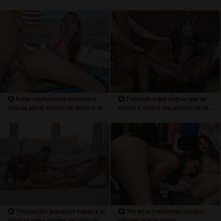
extremas
sus culos
Rubia adolescente americana
Follando a dos negras que se
follada por el culo en un barco y se le
corren a chorro una encima de la
corren en la boca
otra
Trio con dos preciosas rubias y el
Trio en la trastienda con dos
chico se corre encima del culo de
pibones que te cagas