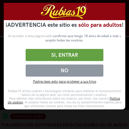
¡ADVERTENCIA este sitio es
sólo para adultos
!
Novedades
Categorías
VídeosPorno
WebCams
Al acceder a esta página web
confirmo que tengo 18 años de edad o más
y
acepto todas las cookies
.
SI, ENTRAR
NO
Padres lean esto para proteger a sus hijos
Rubias19 utiliza cookies y tecnologías similares para habilitar el funcionamiento
básico de la página web, así como personalización y análisis.
Para obtener más información sobre las cookies, por favor, lea nuestra
Política
de cookies
. Al aceptar todas las cookies, nos da su consentimiento expreso para
que utilicemos cookies para todos los fines mencionados.
Enviar a un amigo
FOLLANDO CON DOS PIBONES ESPECTACULARES EN UN BARCO