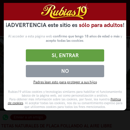
¡ADVERTENCIA este sitio es
sólo para adultos
!
Novedades
Categorías
VídeosPorno
WebCams
Al acceder a esta página web
confirmo que tengo 18 años de edad o más
y
acepto todas las cookies
.
SI, ENTRAR
NO
Padres lean esto para proteger a sus hijos
Rubias19 utiliza cookies y tecnologías similares para habilitar el funcionamiento
básico de la página web, así como personalización y análisis.
Para obtener más información sobre las cookies, por favor, lea nuestra
Política
de cookies
. Al aceptar todas las cookies, nos da su consentimiento expreso para
que utilicemos cookies para todos los fines mencionados.
Enviar a un amigo
TETAS NATURALES DE FLACA FOLLANDO AL AIRE LIBRE