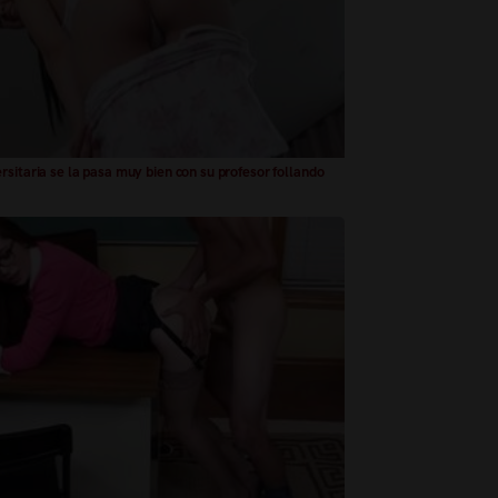
rsitaria se la pasa muy bien con su profesor follando