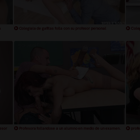
n
Colegiala de gafitas folla con su profesor personal
Coleg
fesor
Profesora follandose a un alumno en medio de un examen.
profe