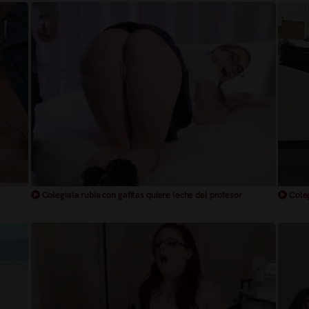
Colegiala rubia con gafitas quiere leche del profesor
Coleg