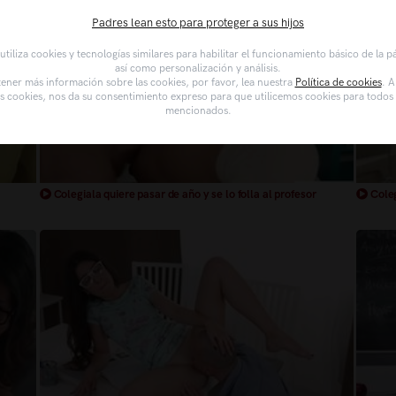
Padres lean esto para proteger a sus hijos
tiliza cookies y tecnologías similares para habilitar el funcionamiento básico de la 
así como personalización y análisis.
ener más información sobre las cookies, por favor, lea nuestra
Política de cookies
. A
as cookies, nos da su consentimiento expreso para que utilicemos cookies para todos l
mencionados.
Colegiala quiere pasar de año y se lo folla al profesor
Coleg