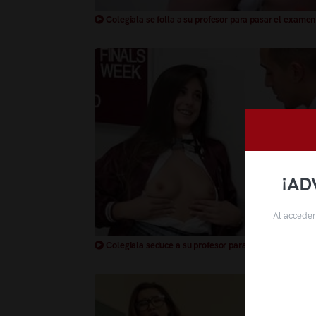
Colegiala se folla a su profesor para pasar el examen
¡AD
Al acceder
Colegiala seduce a su profesor para que la pase de a