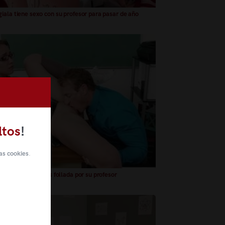
iala tiene sexo con su profesor para pasar de año
ltos
!
as cookies
.
iala con gafitas es follada por su profesor