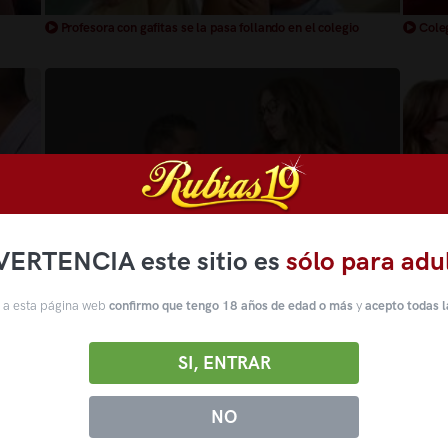
Profesora con gafitas se la pasa follando en el colegio
Coleg
VERTENCIA este sitio es
sólo para adu
 a esta página web
confirmo que tengo 18 años de edad o más
y
acepto todas l
ño
Colegiala se folla a su profesor para pasar de año
Coleg
SI, ENTRAR
NO