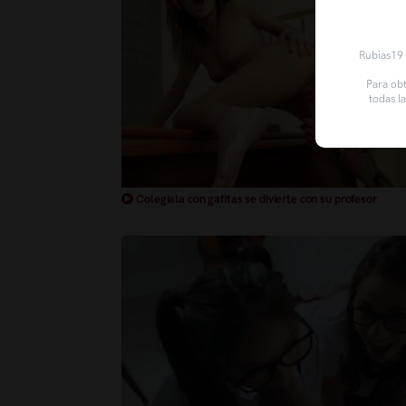
Rubias19 u
Para obt
todas l
Colegiala con gafitas se divierte con su profesor