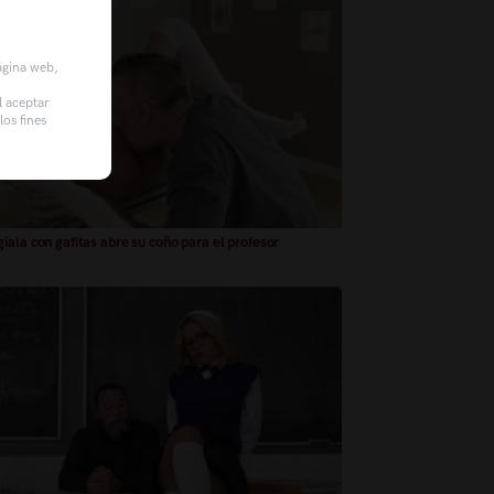
página web,
l aceptar
os fines
iala con gafitas abre su coño para el profesor