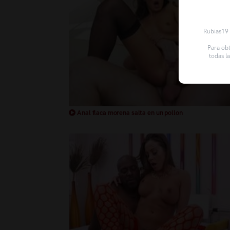
Rubias19 u
Para obt
todas l
Anal flaca morena salta en un pollon