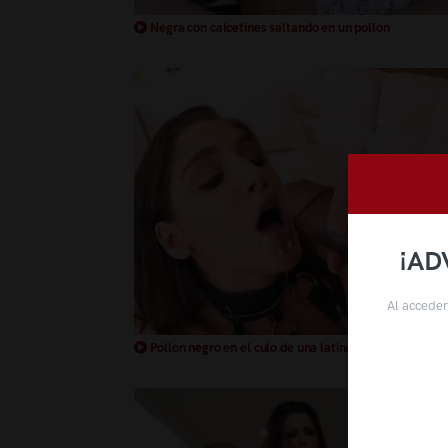
Negra con calcetines saltando en un pollon
¡AD
Al acceder
Pollon negro en el culo de una latina