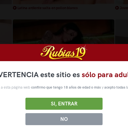
Latina ardiente salta en pollon blanco
Joven
VERTENCIA este sitio es
sólo para adu
 a esta página web
confirmo que tengo 18 años de edad o más
y
acepto todas l
Tatuada muy cachonda salta en un pollon
Pollo
SI, ENTRAR
NO