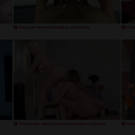
Culazo de morena saltando un pollon duro
Calce
Trios con dos rubias jovencitas saltando en un pollon
Gimna