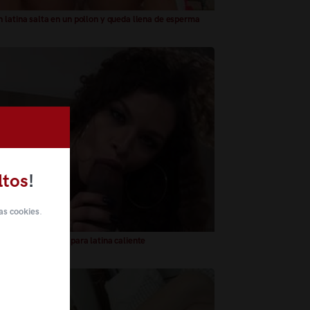
 latina salta en un pollon y queda llena de esperma
ltos
!
as cookies
.
n grueso de negro para latina caliente