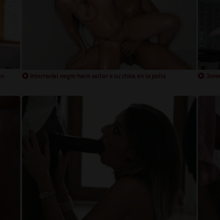
ro
Interracial negro hace saltar a su chica en la polla
Joven