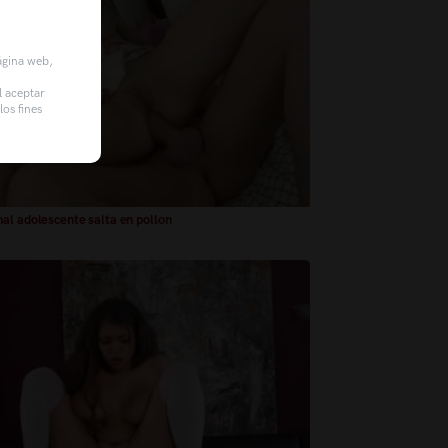
página web,
l aceptar
os fines
al adolescente salta en pollon