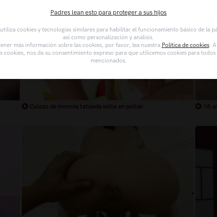
Padres lean esto para proteger a sus hijos
tiliza cookies y tecnologías similares para habilitar el funcionamiento básico de la 
así como personalización y análisis.
ener más información sobre las cookies, por favor, lea nuestra
Política de cookies
. A
as cookies, nos da su consentimiento expreso para que utilicemos cookies para todos l
mencionados.
Culazo de morena tatuada salta en pollon
18 an