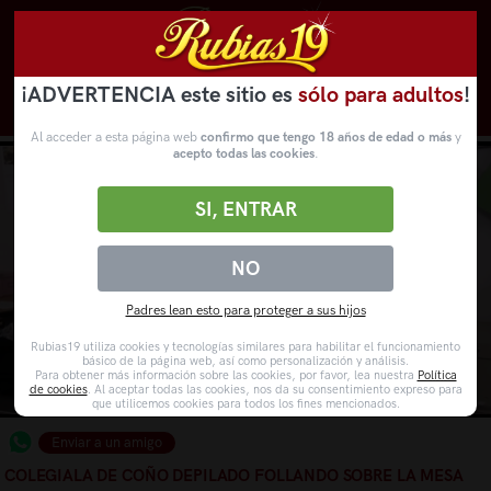
¡ADVERTENCIA este sitio es
sólo para adultos
!
Novedades
Categorías
VídeosPorno
WebCams
Al acceder a esta página web
confirmo que tengo 18 años de edad o más
y
acepto todas las cookies
.
SI, ENTRAR
NO
Padres lean esto para proteger a sus hijos
Rubias19 utiliza cookies y tecnologías similares para habilitar el funcionamiento
básico de la página web, así como personalización y análisis.
Para obtener más información sobre las cookies, por favor, lea nuestra
Política
de cookies
. Al aceptar todas las cookies, nos da su consentimiento expreso para
que utilicemos cookies para todos los fines mencionados.
Enviar a un amigo
COLEGIALA DE COÑO DEPILADO FOLLANDO SOBRE LA MESA