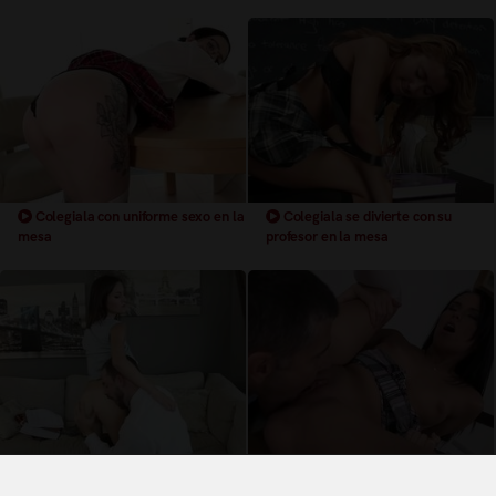
Colegiala con uniforme sexo en la
Colegiala se divierte con su
mesa
profesor en la mesa
Colegiala con coño depilado
Colegiala con coño depilado tiene
quiere la polla de su profesor
sexo duro con el profesor