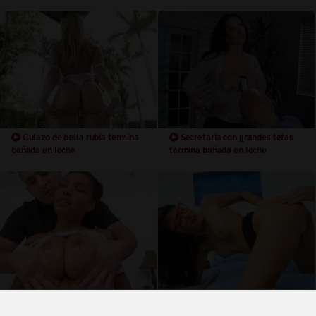
Culazo de bella rubia termina
Secretaria con grandes tetas
bañada en leche
termina bañada en leche
Mulata con grandes pechos
adolescente con gafas termina
termina bañada en leche
bañada en leche xxx