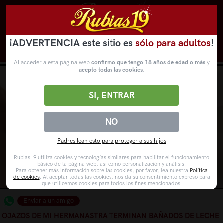
¡ADVERTENCIA este sitio es
sólo para adultos
!
Novedades
Categorías
VídeosPorno
WebCams
Al acceder a esta página web
confirmo que tengo 18 años de edad o más
y
acepto todas las cookies
.
SI, ENTRAR
NO
Padres lean esto para proteger a sus hijos
Rubias19 utiliza cookies y tecnologías similares para habilitar el funcionamiento
básico de la página web, así como personalización y análisis.
Para obtener más información sobre las cookies, por favor, lea nuestra
Política
de cookies
. Al aceptar todas las cookies, nos da su consentimiento expreso para
que utilicemos cookies para todos los fines mencionados.
Enviar a un amigo
OJAZOS DE MI HERMANASTRA TERMINAN BAÑADOS DE LECHE