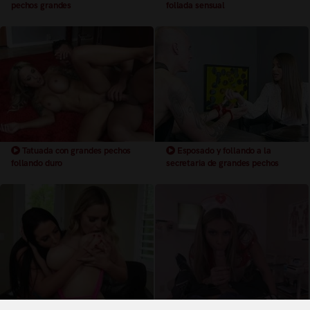
pechos grandes
follada sensual
Tatuada con grandes pechos
Esposado y follando a la
follando duro
secretaria de grandes pechos
Lesbianas con pechos grandes
Enfermera con grandes pechos