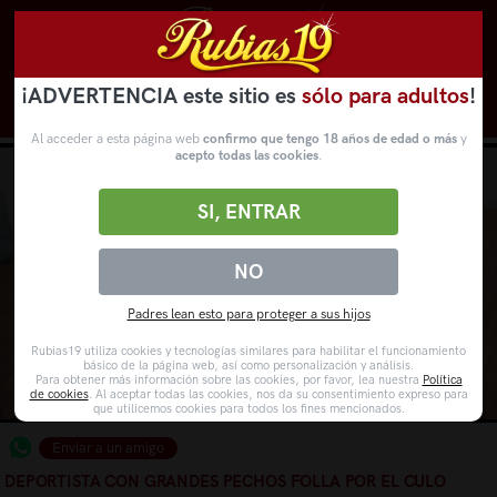
¡ADVERTENCIA este sitio es
sólo para adultos
!
Novedades
Categorías
VídeosPorno
WebCams
Al acceder a esta página web
confirmo que tengo 18 años de edad o más
y
acepto todas las cookies
.
SI, ENTRAR
NO
Padres lean esto para proteger a sus hijos
Rubias19 utiliza cookies y tecnologías similares para habilitar el funcionamiento
básico de la página web, así como personalización y análisis.
Para obtener más información sobre las cookies, por favor, lea nuestra
Política
de cookies
. Al aceptar todas las cookies, nos da su consentimiento expreso para
que utilicemos cookies para todos los fines mencionados.
Enviar a un amigo
DEPORTISTA CON GRANDES PECHOS FOLLA POR EL CULO