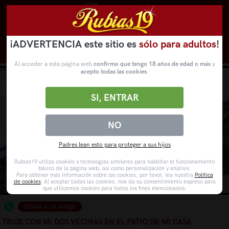
¡ADVERTENCIA este sitio es
sólo para adultos
!
Novedades
Categorías
VídeosPorno
WebCams
Al acceder a esta página web
confirmo que tengo 18 años de edad o más
y
acepto todas las cookies
.
SI, ENTRAR
NO
Padres lean esto para proteger a sus hijos
Rubias19 utiliza cookies y tecnologías similares para habilitar el funcionamiento
básico de la página web, así como personalización y análisis.
Para obtener más información sobre las cookies, por favor, lea nuestra
Política
de cookies
. Al aceptar todas las cookies, nos da su consentimiento expreso para
que utilicemos cookies para todos los fines mencionados.
Enviar a un amigo
TRIOS CON MI DOS VECINAS EN EL PATIO DE MI CASA