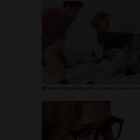
Madre e hija follando juntas y la mama le da una bue