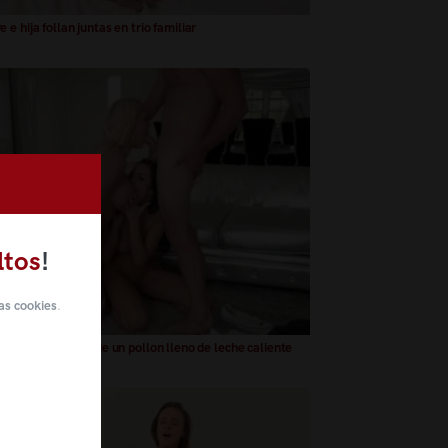
e hija follan juntas en trio familiar
ltos
!
as cookies
.
 e hija disfrutan de un pollon lleno de leche caliente