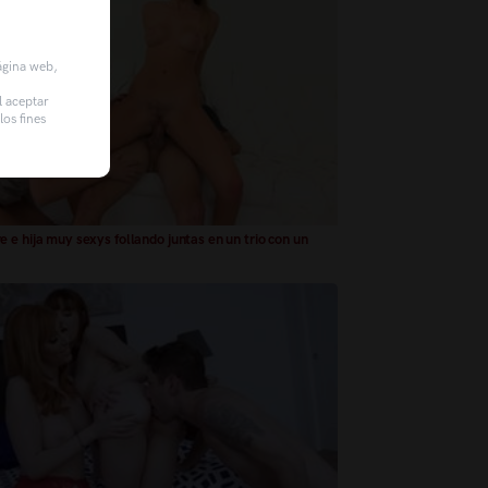
página web,
l aceptar
os fines
 e hija muy sexys follando juntas en un trio con un