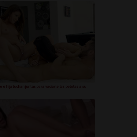
 e hija luchan juntas para vaciarle las pelotas a su