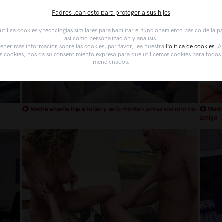
Padres lean esto para proteger a sus hijos
tiliza cookies y tecnologías similares para habilitar el funcionamiento básico de la 
así como personalización y análisis.
ener más información sobre las cookies, por favor, lea nuestra
Política de cookies
. A
as cookies, nos da su consentimiento expreso para que utilicemos cookies para todos l
mencionados.
a
Madre enseña hija a follar y se lo montan juntas con otro tio.
Madre
amigo