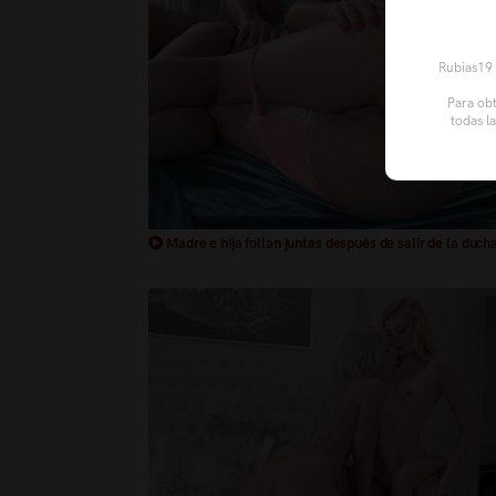
Rubias19 u
Para obt
todas l
Madre e hija follan juntas después de salir de la duch