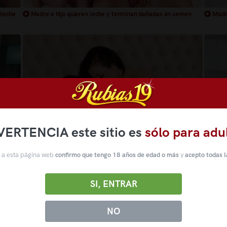
 leche
Madre e hija quieren leche y terminan bañadas en semen
Madre 
VERTENCIA este sitio es
sólo para adu
 a esta página web
confirmo que tengo 18 años de edad o más
y
acepto todas l
Madre e hija cachondas follando juntas en trio
Madre
SI, ENTRAR
NO