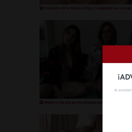
Follando con la Madre e Hija y llenandole las cara de
¡AD
Al acceder
Madre e hija dos perras follando juntas