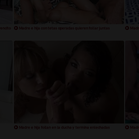
vencito
Madre e hija con tetas operadas quieren follar juntas
Madre
Madre e hija follan en la ducha y termina enlechadas
Madre