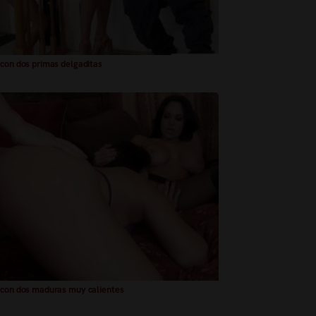
 con dos primas delgaditas
 con dos maduras muy calientes