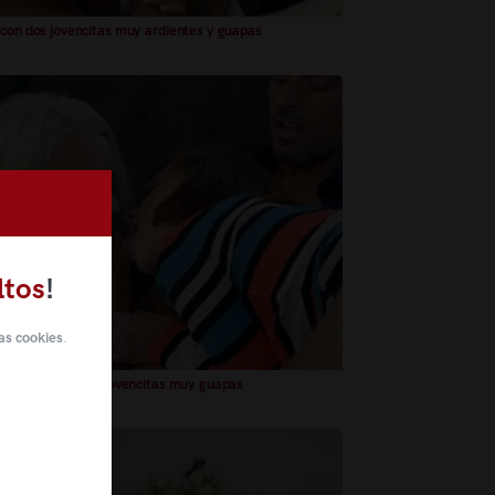
 con dos jovencitas muy ardientes y guapas
ltos
!
as cookies
.
 follando con dos jovencitas muy guapas