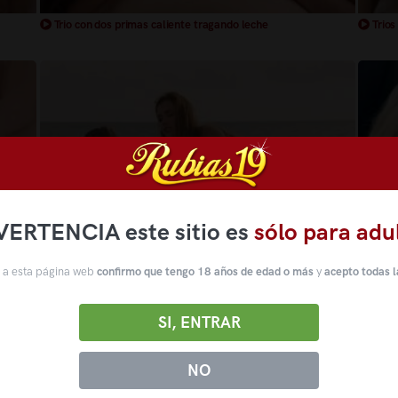
Trio con dos primas caliente tragando leche
Trios
VERTENCIA este sitio es
sólo para adu
 a esta página web
confirmo que tengo 18 años de edad o más
y
acepto todas l
Trio en mi yate con dos rubias muy guapas
Trios
SI, ENTRAR
NO