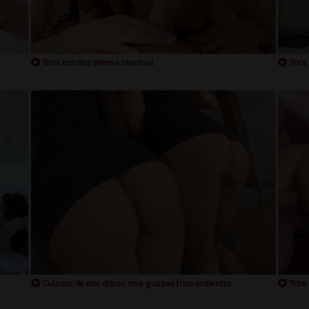
Trios con dos primas bisexual
Trios
Culazos de dos chicas muy guapas trios ardientes
Trios