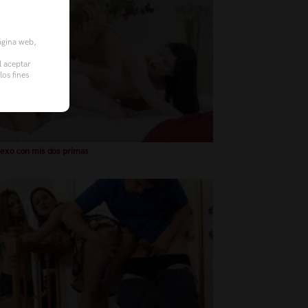
página web,
l aceptar
os fines
sexo con mis dos primas