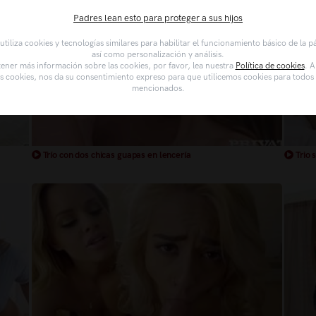
Padres lean esto para proteger a sus hijos
tiliza cookies y tecnologías similares para habilitar el funcionamiento básico de la 
así como personalización y análisis.
ener más información sobre las cookies, por favor, lea nuestra
Política de cookies
. A
as cookies, nos da su consentimiento expreso para que utilicemos cookies para todos l
mencionados.
Trío con dos chicas guapas en lencería
Trio 