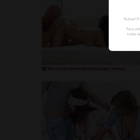
Rubias19 u
Para obt
todas l
Trios con dos jovencitas muy guapa y viciosas