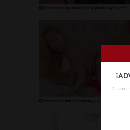
Trios con mis dos primas que se ponen muy caliente
¡AD
Al acceder
Trios con dos bellas chicas muy guapas