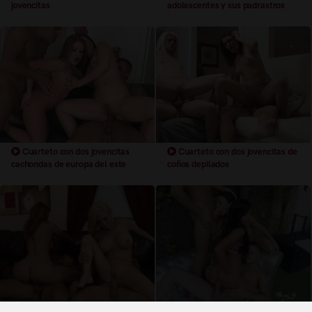
jovencitas
adolescentes y sus padrastros
Cuarteto con dos jovencitas
Cuarteto con dos jovencitas de
cachondas de europa del este
coños depilados
Cuarteto ardientes con dos
Cuarteto inpresionante con dos