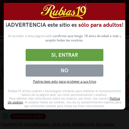
¡ADVERTENCIA este sitio es
sólo para adultos
!
Novedades
Categorías
VídeosPorno
WebCams
Al acceder a esta página web
confirmo que tengo 18 años de edad o más
y
acepto todas las cookies
.
SI, ENTRAR
NO
Padres lean esto para proteger a sus hijos
Rubias19 utiliza cookies y tecnologías similares para habilitar el funcionamiento
básico de la página web, así como personalización y análisis.
Para obtener más información sobre las cookies, por favor, lea nuestra
Política
de cookies
. Al aceptar todas las cookies, nos da su consentimiento expreso para
que utilicemos cookies para todos los fines mencionados.
Enviar a un amigo
CUARTETO INTERRACIAL CON DOS JOVENCITA DELGADA