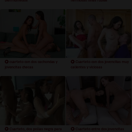
bien humedos
hermosas niñas rubias
cuarteto con dos cachondas y
Cuarteto con dos jovencitas muy
jovencitas checas
calientes y viciosas
Cuarteto, dos pollas negra para
Cuarteto entre dos jovencitas