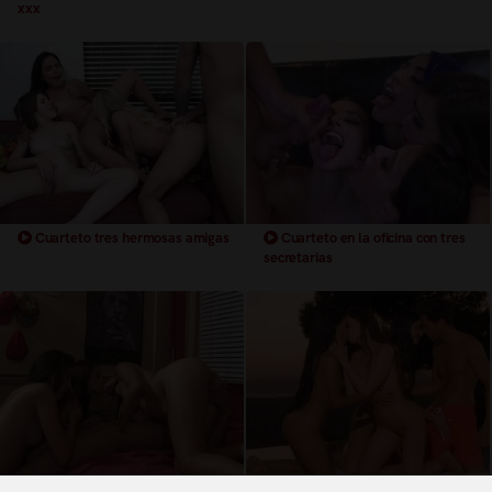
xxx
Cuarteto tres hermosas amigas
Cuarteto en la oficina con tres
secretarias
Cuarteto con tres adolescente
Cuarteto con tres bellezas