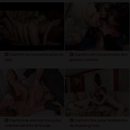
Cuarteto con tres bellas putas de
Cuarteto con tres jovencitas bien
lujos
guarras y viciosas
Cuarteto de sexo con tres putas
Cuarteto tres putas hambrientas
calientes del Este de Europa
de mi polla gruesa