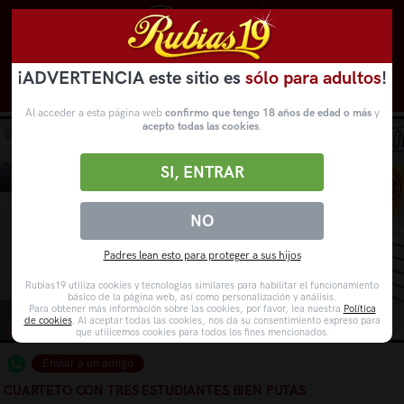
¡ADVERTENCIA este sitio es
sólo para adultos
!
Novedades
Categorías
VídeosPorno
WebCams
Al acceder a esta página web
confirmo que tengo 18 años de edad o más
y
acepto todas las cookies
.
SI, ENTRAR
NO
Padres lean esto para proteger a sus hijos
Rubias19 utiliza cookies y tecnologías similares para habilitar el funcionamiento
básico de la página web, así como personalización y análisis.
Para obtener más información sobre las cookies, por favor, lea nuestra
Política
de cookies
. Al aceptar todas las cookies, nos da su consentimiento expreso para
que utilicemos cookies para todos los fines mencionados.
Enviar a un amigo
CUARTETO CON TRES ESTUDIANTES BIEN PUTAS