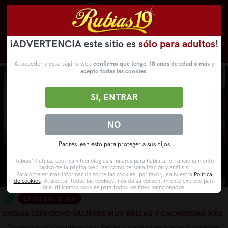
¡ADVERTENCIA este sitio es
sólo para adultos
!
Novedades
Categorías
VídeosPorno
WebCams
Al acceder a esta página web
confirmo que tengo 18 años de edad o más
y
acepto todas las cookies
.
SI, ENTRAR
NO
Padres lean esto para proteger a sus hijos
Rubias19 utiliza cookies y tecnologías similares para habilitar el funcionamiento
básico de la página web, así como personalización y análisis.
Para obtener más información sobre las cookies, por favor, lea nuestra
Política
de cookies
. Al aceptar todas las cookies, nos da su consentimiento expreso para
que utilicemos cookies para todos los fines mencionados.
Enviar a un amigo
ORGIAS CON OCHO MUJERES MUY BELLAS Y CACHONDAS XXX
Orgias con ocho mujeres muy bellas y cachondas que se comparten