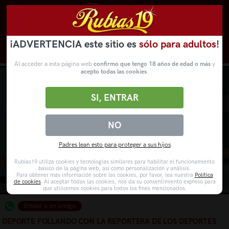
¡ADVERTENCIA este sitio es
sólo para adultos
!
Novedades
Categorías
VídeosPorno
WebCams
Al acceder a esta página web
confirmo que tengo 18 años de edad o más
y
acepto todas las cookies
.
SI, ENTRAR
NO
Padres lean esto para proteger a sus hijos
Rubias19 utiliza cookies y tecnologías similares para habilitar el funcionamiento
básico de la página web, así como personalización y análisis.
Para obtener más información sobre las cookies, por favor, lea nuestra
Política
de cookies
. Al aceptar todas las cookies, nos da su consentimiento expreso para
que utilicemos cookies para todos los fines mencionados.
Enviar a un amigo
DEPORTE FOLLANDO CON LA REPORTERA DE LOS DEPORTES