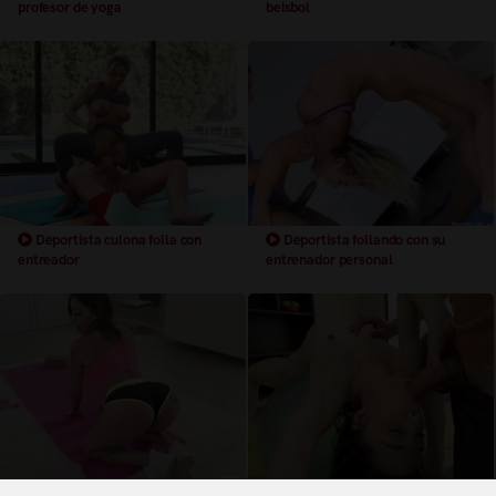
profesor de yoga
beisbol
Deportista culona folla con
Deportista follando con su
entreador
entrenador personal
Deportista con culazo disfruta
Deportista delgada follando en