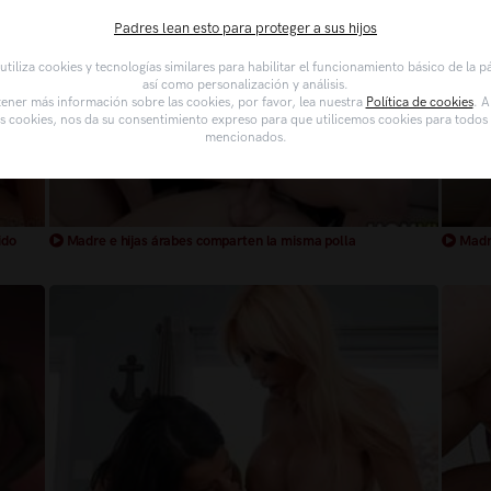
Padres lean esto para proteger a sus hijos
tiliza cookies y tecnologías similares para habilitar el funcionamiento básico de la 
así como personalización y análisis.
ener más información sobre las cookies, por favor, lea nuestra
Política de cookies
. A
as cookies, nos da su consentimiento expreso para que utilicemos cookies para todos l
mencionados.
ido
Madre e hijas árabes comparten la misma polla
Madre