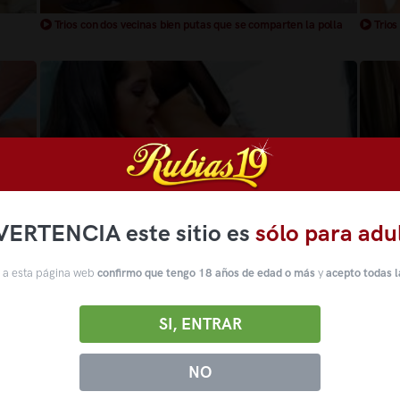
Trios con dos vecinas bien putas que se comparten la polla
Trios
VERTENCIA este sitio es
sólo para adu
 a esta página web
confirmo que tengo 18 años de edad o más
y
acepto todas l
18 años dos primas se comparten la misma polla
Unive
SI, ENTRAR
NO