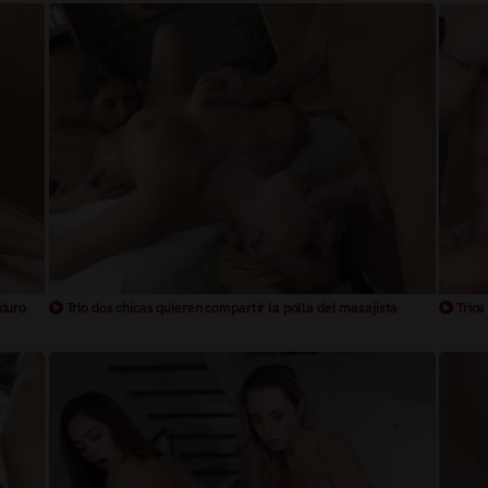
 polla sexo duro
Trio dos chicas quieren compartir la polla del masajista
Trios