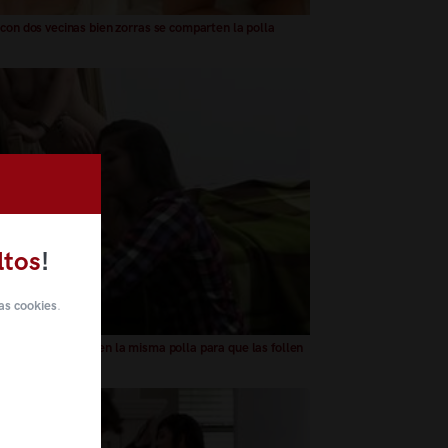
 con dos vecinas bien zorras se comparten la polla
ltos
!
as cookies
.
rsitarias comparten la misma polla para que las follen