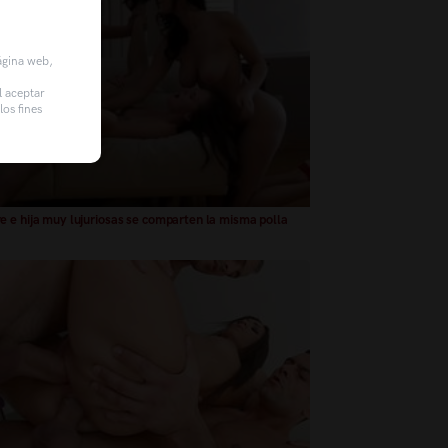
página web,
l aceptar
os fines
 e hija muy lujuriosas se comparten la misma polla