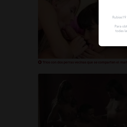
Rubias19 u
Para obt
todas l
Trios con dos perras vecinas que se comparten el mar