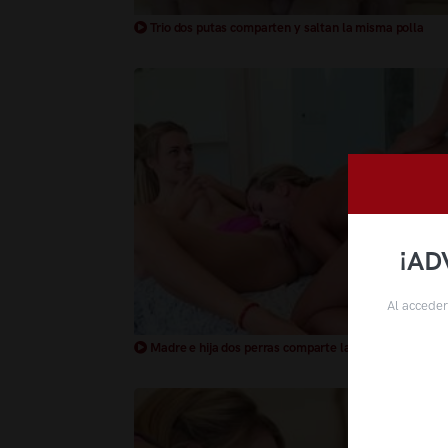
Trio dos putas comparten y saltan la misma polla
¡AD
Al acceder
Madre e hija dos perras comparte la misma polla