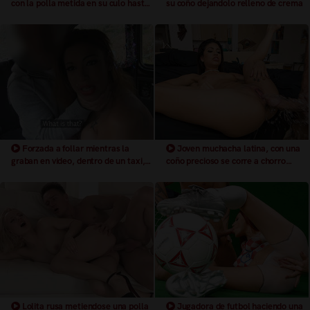
con la polla metida en su culo hasta
su coño dejandolo relleno de crema
las pelotas
Forzada a follar mientras la
Joven muchacha latina, con una
graban en video, dentro de un taxi,
coño precioso se corre a chorro
chupandole la polla metida entre sus
cuando el le mete su enorme polla
tetas, follando como un a puta y
dentro de su coño mojado
dejando que, se corran en su mojado
y suave coño
Lolita rusa metiendose una polla
Jugadora de futbol haciendo una