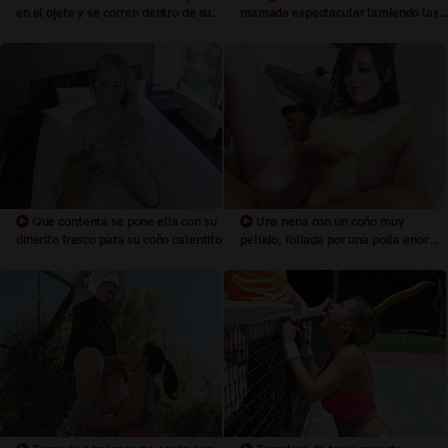
en el ojete y se corren dentro de su
mamada espectacular lamiendo las
culo
pelotas cubiertas de esperma
Que contenta se pone ella con su
Una nena con un coño muy
dinerito fresco para su coño calentito
peludo, follada por una polla enorme
que la penetra dejandole el chocho
mojado y abierto descargando todo
el semen de sus pelotas encima de
su peludo coño