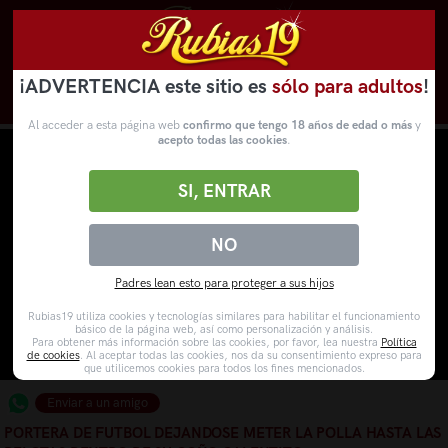
¡ADVERTENCIA este sitio es
sólo para adultos
!
Novedades
Categorías
VídeosPorno
WebCams
Al acceder a esta página web
confirmo que tengo 18 años de edad o más
y
acepto todas las cookies
.
SI, ENTRAR
NO
Padres lean esto para proteger a sus hijos
Rubias19 utiliza cookies y tecnologías similares para habilitar el funcionamiento
básico de la página web, así como personalización y análisis.
Para obtener más información sobre las cookies, por favor, lea nuestra
Política
de cookies
. Al aceptar todas las cookies, nos da su consentimiento expreso para
que utilicemos cookies para todos los fines mencionados.
Enviar a un amigo
PORTERA DE FUTBOL DEJANDOSE METER LA POLLA HASTA LAS