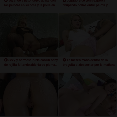
Jugando a baloncesto acaba con
Jugadora de tenis experta
las pelotas en su boca y la polla en
chupando pollas entre pelota y
su coño
pelota
Sexy y hermosa rubia con un boby
Le meten mano dentro de la
de rejilla follando abierta de piernas
braguita al despertar por la mañana
una enorme polla, metiendose la
polla hasta las pelotas dentro de su
coño peludo gime como una puta
corriendose mientras mueve sus
caderas y le masturban su clitoris