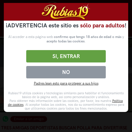
¡ADVERTENCIA este sitio es
sólo para adultos
!
Novedades
Categorías
VídeosPorno
WebCams
Al acceder a esta página web
confirmo que tengo 18 años de edad o más
y
acepto todas las cookies
.
SI, ENTRAR
NO
Padres lean esto para proteger a sus hijos
Rubias19 utiliza cookies y tecnologías similares para habilitar el funcionamiento
básico de la página web, así como personalización y análisis.
Para obtener más información sobre las cookies, por favor, lea nuestra
Política
de cookies
. Al aceptar todas las cookies, nos da su consentimiento expreso para
que utilicemos cookies para todos los fines mencionados.
Enviar a un amigo
TRES AMIGAS DEPORTISTAS BUSCAN POLLA PARA DIVERTIRSE