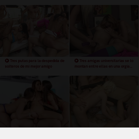
Tres putas para la despedida de
Tres amigas universitarias se lo
solteros de mi mejor amigo
montan entre ellas en una orgia
lesbica.
Cuarteto con tres bellas amigas
Orgia de solteros con tres amigas
que quieren leche
muy traviesas y cachondas