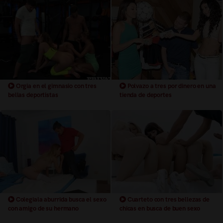
Orgia en el gimnasio con tres
Polvazo a tres por dinero en una
bellas deportistas
tienda de deportes
Colegiala aburrida busca el sexo
Cuarteto con tres bellezas de
con amigo de su hermano
chicas en busca de buen sexo