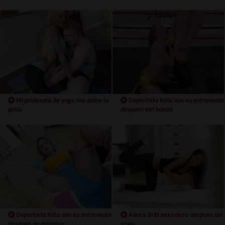
Mi profesora de yoga me come la
Deportista folla con su entrenador
polla
despues del boxeo
Deportista folla con su entrenador
Alexis Brill sexo duro despues del
despues de calentar
yoga