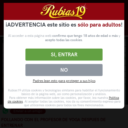
¡ADVERTENCIA este sitio es
sólo para adultos
!
Novedades
Categorías
VídeosPorno
WebCams
Al acceder a esta página web
confirmo que tengo 18 años de edad o más
y
acepto todas las cookies
.
SI, ENTRAR
NO
Padres lean esto para proteger a sus hijos
Rubias19 utiliza cookies y tecnologías similares para habilitar el funcionamiento
básico de la página web, así como personalización y análisis.
Para obtener más información sobre las cookies, por favor, lea nuestra
Política
de cookies
. Al aceptar todas las cookies, nos da su consentimiento expreso para
que utilicemos cookies para todos los fines mencionados.
Enviar a un amigo
FOLLANDO CON EL PROFESOR DE YOGA DESPUES DE
ENTRENAR