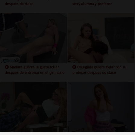
despues de clase
sexy alumna y profesor
Madura guarra le gusta follar
Colegiala quiere follar con su
despues de entrenar en el gimnasio
profesor despues de clase