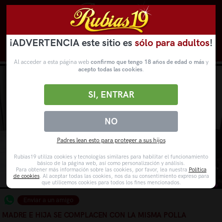
¡ADVERTENCIA este sitio es
sólo para adultos
!
Novedades
Categorías
VídeosPorno
WebCams
Al acceder a esta página web
confirmo que tengo 18 años de edad o más
y
acepto todas las cookies
.
SI, ENTRAR
NO
Padres lean esto para proteger a sus hijos
Rubias19 utiliza cookies y tecnologías similares para habilitar el funcionamiento
básico de la página web, así como personalización y análisis.
Para obtener más información sobre las cookies, por favor, lea nuestra
Política
de cookies
. Al aceptar todas las cookies, nos da su consentimiento expreso para
que utilicemos cookies para todos los fines mencionados.
Enviar a un amigo
MADRE E HIJA SE COMPLACEN CON LA MISMA POLLA