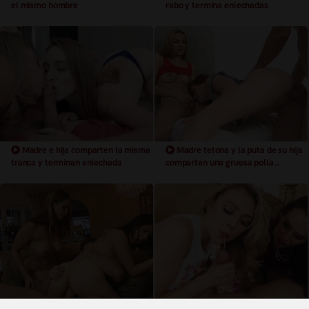
el mismo hombre
rabo y termina enlechadas
Madre e hija comparten la misma
Madre tetona y la puta de su hija
tranca y terminan enlechada
comparten una gruesa polla
tragando el mismo semen
Madre e hija comparten polla.
Madre comparte la polla con su