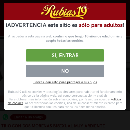
¡ADVERTENCIA este sitio es
sólo para adultos
!
Novedades
Categorías
VídeosPorno
WebCams
Al acceder a esta página web
confirmo que tengo 18 años de edad o más
y
acepto todas las cookies
.
SI, ENTRAR
NO
Padres lean esto para proteger a sus hijos
Rubias19 utiliza cookies y tecnologías similares para habilitar el funcionamiento
básico de la página web, así como personalización y análisis.
Para obtener más información sobre las cookies, por favor, lea nuestra
Política
de cookies
. Al aceptar todas las cookies, nos da su consentimiento expreso para
que utilicemos cookies para todos los fines mencionados.
Enviar a un amigo
TRIO CON DOS MORENAS BISEXUAL MUY ARDIENTE