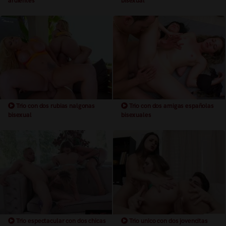
ardientes
bisexual
Trio con dos rubias nalgonas
Trio con dos amigas españolas
bisexual
bisexuales
Trio espectacular con dos chicas
Trio unico con dos jovencitas