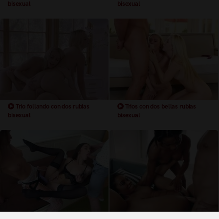
bisexual
bisexual
Trio follando con dos rubias
Trios con dos bellas rubias
bisexual
bisexual
Trio bisexual con dos chicas
Trios con dos negras bisexual muy