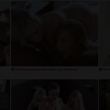
Trios interracial con dos rubias muy hermosas
Trio 