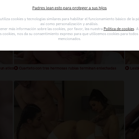
Padres lean esto para proteger a sus hijos
tiliza cookies y tecnologías similares para habilitar el funcionamiento básico de la 
así como personalización y análisis.
ener más información sobre las cookies, por favor, lea nuestra
Política de cookies
. A
as cookies, nos da su consentimiento expreso para que utilicemos cookies para todos l
mencionados.
un atico
Cuarteto con tres hermosas rubias terminan enlechadas
Lesbi