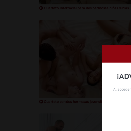
Cuarteto Interracial para dos hermosas niñas rubias
¡AD
Al acceder
Cuarteto con dos hermosas jovencitas sexo duro