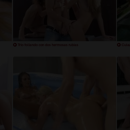
Trio follando con dos hermosas rubias
Culaz