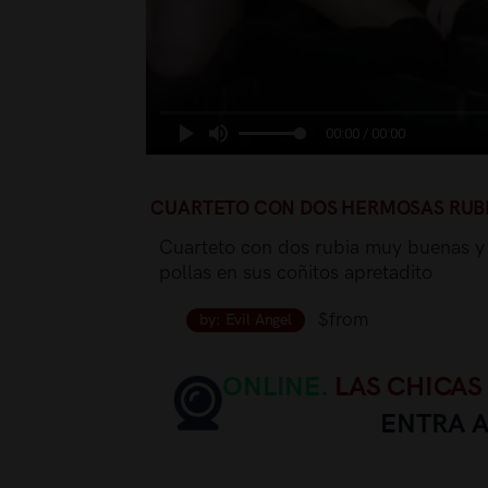
00:00 / 00:00
CUARTETO CON DOS HERMOSAS RUB
Cuarteto con dos rubia muy buenas y ad
pollas en sus coñitos apretadito
$from
by: Evil Angel
ONLINE.
LAS CHICAS
ENTRA 