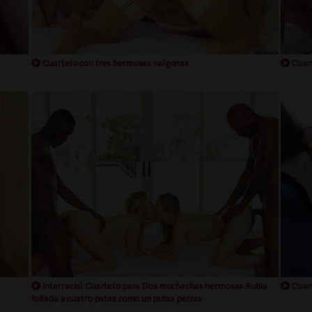
Cuarteto con tres hermosas nalgonas
Cuart
Interracial Cuarteto para Dos muchachas hermosas Rubia
Cuart
follada a cuatro patas como un putas perras