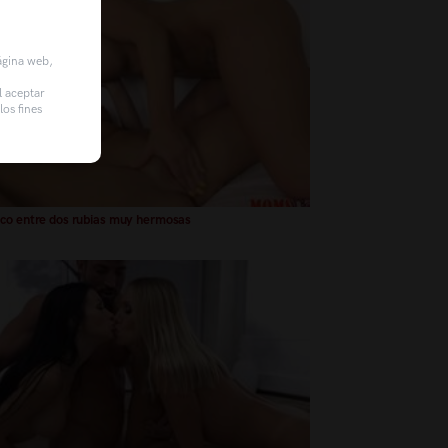
página web,
l aceptar
os fines
co entre dos rubias muy hermosas