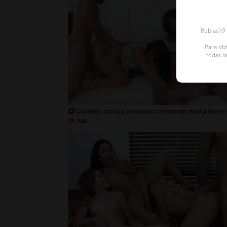
Rubias19 u
Para obt
todas l
Cuarteto con dos preciosas y hermosas maduritas en 
de lujo