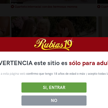
Cuarteto interracial con dos hermosas morena
Cuart
VERTENCIA este sitio es
sólo para adu
 a esta página web
confirmo que tengo 18 años de edad o más
y
acepto todas l
Cuarteto con tres rubias muy hermosas xxx
Cuart
SI, ENTRAR
NO