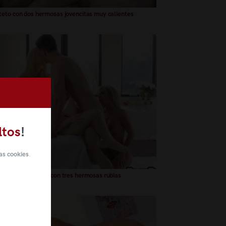
eto con dos hermosas jovencitas muy calientes
ltos
!
as cookies
.
eto espectacular con tres hermosas rubias