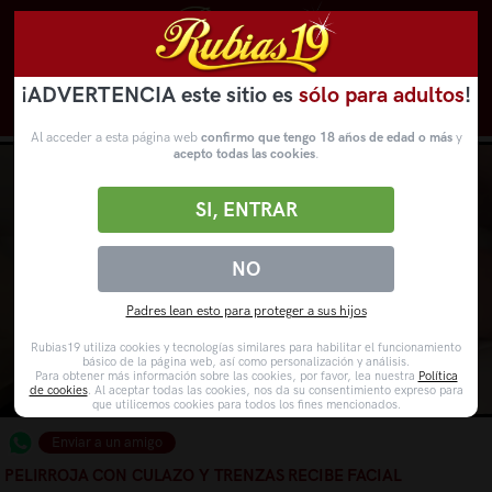
¡ADVERTENCIA este sitio es
sólo para adultos
!
Novedades
Categorías
VídeosPorno
WebCams
Al acceder a esta página web
confirmo que tengo 18 años de edad o más
y
acepto todas las cookies
.
SI, ENTRAR
NO
Padres lean esto para proteger a sus hijos
Rubias19 utiliza cookies y tecnologías similares para habilitar el funcionamiento
básico de la página web, así como personalización y análisis.
Para obtener más información sobre las cookies, por favor, lea nuestra
Política
de cookies
. Al aceptar todas las cookies, nos da su consentimiento expreso para
que utilicemos cookies para todos los fines mencionados.
Enviar a un amigo
PELIRROJA CON CULAZO Y TRENZAS RECIBE FACIAL