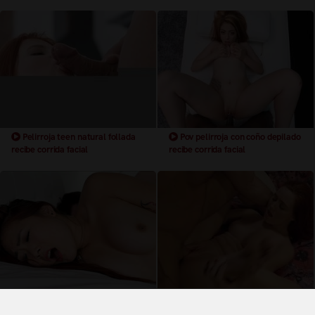
Pelirroja teen natural follada
Pov pelirroja con coño depilado
recibe corrida facial
recibe corrida facial
Chica asiatica pelirroja follada
Pelirroja de piel blanca
recibe una corrida facial
brutalmente follada recibe facial