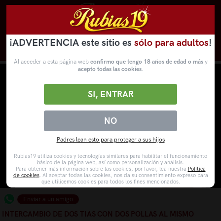
¡ADVERTENCIA este sitio es
sólo para adultos
!
Novedades
Categorías
VídeosPorno
WebCams
Al acceder a esta página web
confirmo que tengo 18 años de edad o más
y
acepto todas las cookies
.
SI, ENTRAR
NO
Padres lean esto para proteger a sus hijos
Rubias19 utiliza cookies y tecnologías similares para habilitar el funcionamiento
básico de la página web, así como personalización y análisis.
Para obtener más información sobre las cookies, por favor, lea nuestra
Política
de cookies
. Al aceptar todas las cookies, nos da su consentimiento expreso para
que utilicemos cookies para todos los fines mencionados.
Enviar a un amigo
INTERCAMBIO DE DOS TIAS CON DOS POLLAS AL MISMO