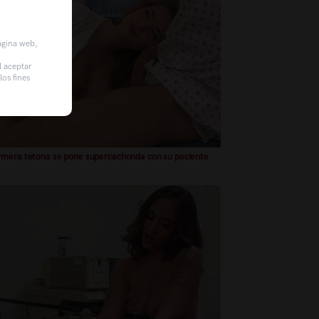
página web,
l aceptar
os fines
mera tetona se pone supercachonda con su paciente