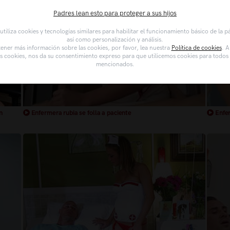
Padres lean esto para proteger a sus hijos
tiliza cookies y tecnologías similares para habilitar el funcionamiento básico de la 
así como personalización y análisis.
ener más información sobre las cookies, por favor, lea nuestra
Política de cookies
. A
as cookies, nos da su consentimiento expreso para que utilicemos cookies para todos l
mencionados.
n
Enfermera rubia se folla a paciente
Enfer