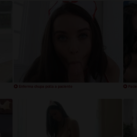
Enferma chupa polla a paciente
Pacie