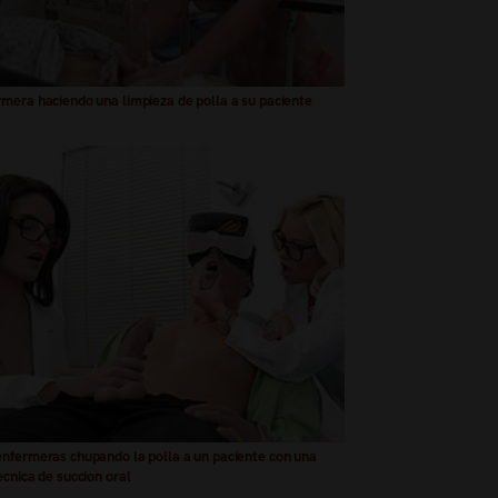
mera haciendo una limpieza de polla a su paciente
nfermeras chupando la polla a un paciente con una
cnica de succion oral