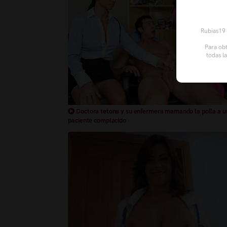
Rubias19 u
Para obt
todas l
Doctora tetona y su enfermera mamando la polla a u
paciente complacido