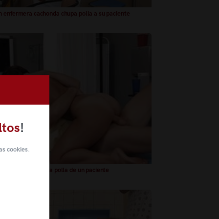
 enfermera cachonda chupa polla a su paciente
ltos
!
as cookies
.
mera cabalga en la polla de un paciente