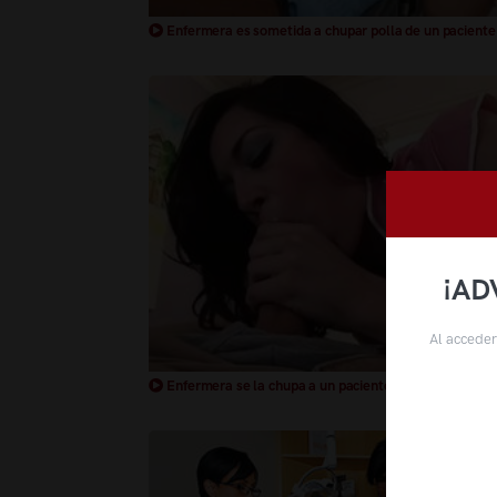
Enfermera es sometida a chupar polla de un paciente
¡AD
Al acceder
Enfermera se la chupa a un paciente aventajado