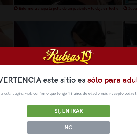
Enfermera chupa la polla de un paciente y lo deja sin leche
Joven
VERTENCIA este sitio es
sólo para adu
 a esta página web
confirmo que tengo 18 años de edad o más
y
acepto todas l
Enfermera caliente se la chupa a su paciente y lo sana
Enfer
SI, ENTRAR
NO