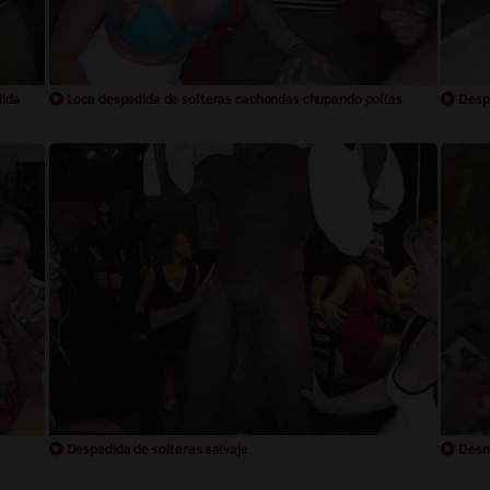
ida
Loca despedida de solteras cachondas chupando pollas
Despe
Despedida de solteras salvaje
Desma