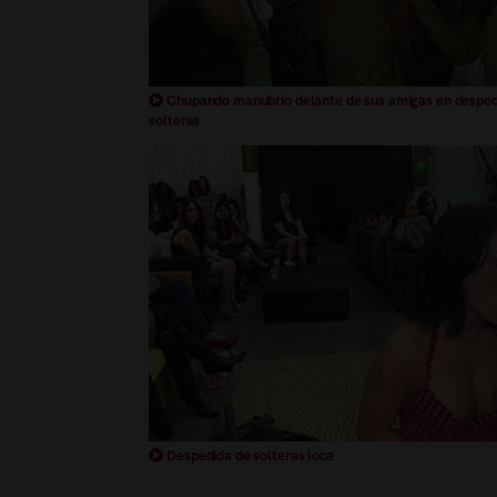
Chupando manubrio delante de sus amigas en desped
solteras
Despedida de solteras loca