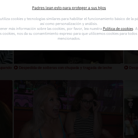
Padres lean esto para proteger a sus hijos
tiliza cookies y tecnologías similares para habilitar el funcionamiento básico de la 
así como personalización y análisis.
ener más información sobre las cookies, por favor, lea nuestra
Política de cookies
. A
as cookies, nos da su consentimiento expreso para que utilicemos cookies para todos l
mencionados.
hupando
Despedida de solteras con chupada y tragada de leche
Despe