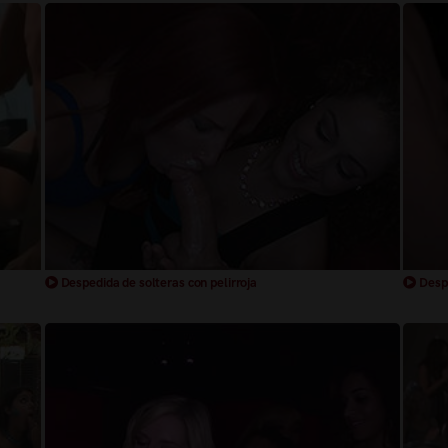
Despedida de solteras con pelirroja
Despe