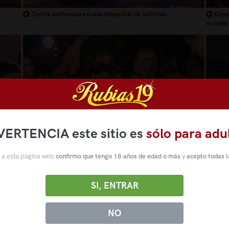
Zorras cachondas en una despedida de solteras
Despe
su coño
VERTENCIA este sitio es
sólo para adu
 a esta página web
confirmo que tengo 18 años de edad o más
y
acepto todas l
ltera
Todas las invitadas a la fiesta de solteras quieren chuparle la
Despe
SI, ENTRAR
polla al BOY
NO