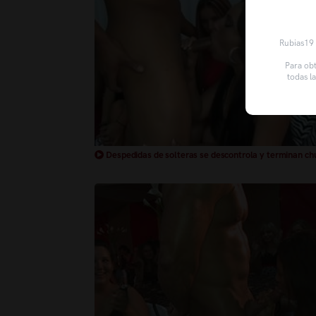
Rubias19 u
Para obt
todas l
Despedidas de solteras se descontrola y terminan c