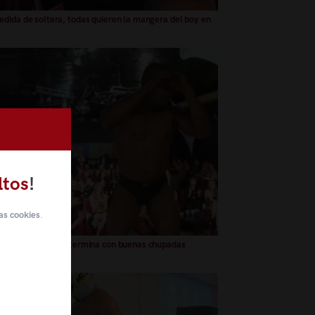
dida de soltera, todas quieren la mangera del boy en
ltos
!
as cookies
.
dida de solteras termina con buenas chupadas