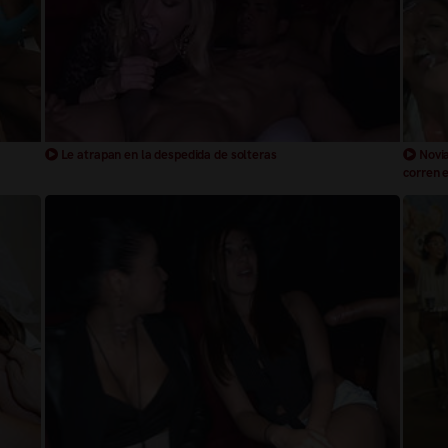
Le atrapan en la despedida de solteras
Novia
corren e