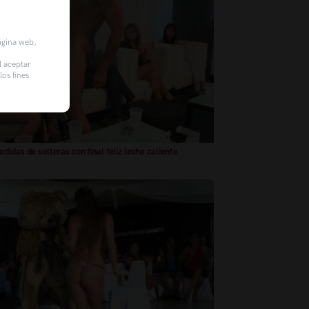
página web,
l aceptar
os fines
didas de solteras con final feliz leche caliente