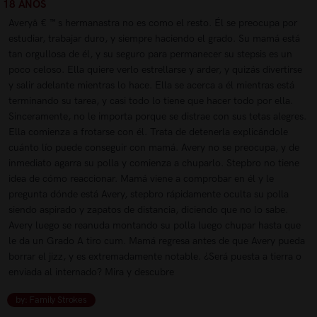
18 AÑOS
Averyâ € ™ s hermanastra no es como el resto. Él se preocupa por
estudiar, trabajar duro, y siempre haciendo el grado. Su mamá está
tan orgullosa de él, y su seguro para permanecer su stepsis es un
poco celoso. Ella quiere verlo estrellarse y arder, y quizás divertirse
y salir adelante mientras lo hace. Ella se acerca a él mientras está
terminando su tarea, y casi todo lo tiene que hacer todo por ella.
Sinceramente, no le importa porque se distrae con sus tetas alegres.
Ella comienza a frotarse con él. Trata de detenerla explicándole
cuánto lío puede conseguir con mamá. Avery no se preocupa, y de
inmediato agarra su polla y comienza a chuparlo. Stepbro no tiene
idea de cómo reaccionar. Mamá viene a comprobar en él y le
pregunta dónde está Avery, stepbro rápidamente oculta su polla
siendo aspirado y zapatos de distancia, diciendo que no lo sabe.
Avery luego se reanuda montando su polla luego chupar hasta que
le da un Grado A tiro cum. Mamá regresa antes de que Avery pueda
borrar el jizz, y es extremadamente notable. ¿Será puesta a tierra o
enviada al internado? Mira y descubre
by: Family Strokes