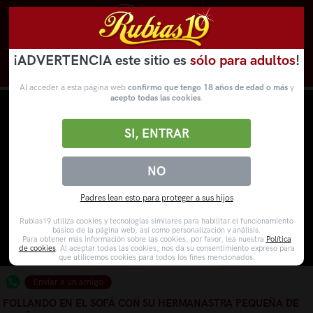
¡ADVERTENCIA este sitio es
sólo para adultos
!
Novedades
Categorías
VídeosPorno
WebCams
Al acceder a esta página web
confirmo que tengo 18 años de edad o más
y
acepto todas las cookies
.
SI, ENTRAR
NO
Padres lean esto para proteger a sus hijos
Rubias19 utiliza cookies y tecnologías similares para habilitar el funcionamiento
básico de la página web, así como personalización y análisis.
Para obtener más información sobre las cookies, por favor, lea nuestra
Política
de cookies
. Al aceptar todas las cookies, nos da su consentimiento expreso para
que utilicemos cookies para todos los fines mencionados.
Enviar a un amigo
FOLLANDO EN EL SOFÁ CON SU HERMANASTRA PEQUEÑA DE