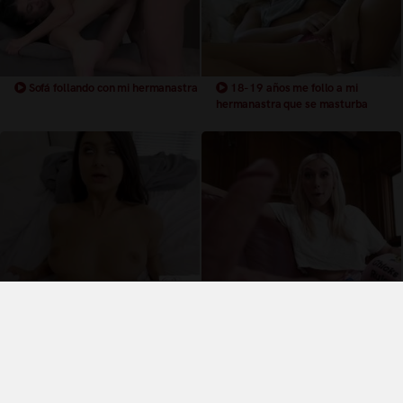
Sofá follando con mi hermanastra
18-19 años me follo a mi
hermanastra que se masturba
Follando con su hermanastra de
18-19 años rubia folla con
18 años en video POV
hermanastro
Términos y Condiciones de Uso
Política de privacidad
Política de cookies