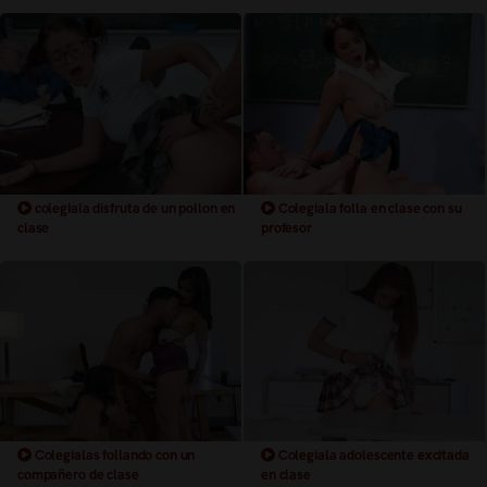
colegiala disfruta de un pollon en
Colegiala folla en clase con su
clase
profesor
Colegialas follando con un
Colegiala adolescente excitada
compañero de clase
en clase