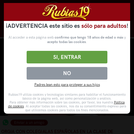
¡ADVERTENCIA este sitio es
sólo para adultos
!
Novedades
Categorías
VídeosPorno
WebCams
Al acceder a esta página web
confirmo que tengo 18 años de edad o más
y
acepto todas las cookies
.
SI, ENTRAR
NO
Padres lean esto para proteger a sus hijos
Rubias19 utiliza cookies y tecnologías similares para habilitar el funcionamiento
básico de la página web, así como personalización y análisis.
Para obtener más información sobre las cookies, por favor, lea nuestra
Política
de cookies
. Al aceptar todas las cookies, nos da su consentimiento expreso para
que utilicemos cookies para todos los fines mencionados.
Enviar a un amigo
ORGIA CON COLEGIALAS ESPAÑOLAS EN LA CLASE DE