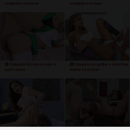
compañero en clases
compañero en clase
Colegiala follando en clase a
Colegiala con gafitas y calcetines
cuatro patas
follada en la clase