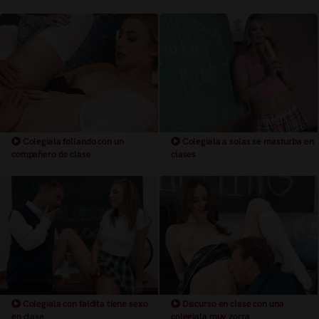
Colegiala follando con un
Colegiala a solas se masturba en
compañero de clase
clases
Colegiala con faldita tiene sexo
Discurso en clase con una
en clase
colegiala muy zorra