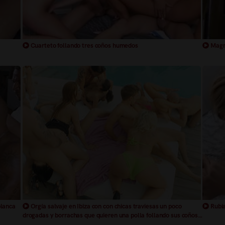
Cuarteto follando tres coños humedos
Magne
blanca
Orgía salvaje en Ibiza con con chicas traviesas un poco
Rubia
drogadas y borrachas que quieren una polla follando sus coños
humedos con las pelotas golpeando sus hermosos culos