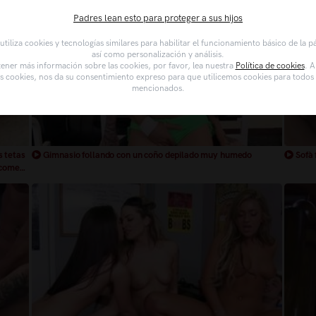
Padres lean esto para proteger a sus hijos
tiliza cookies y tecnologías similares para habilitar el funcionamiento básico de la 
así como personalización y análisis.
ener más información sobre las cookies, por favor, lea nuestra
Política de cookies
. A
as cookies, nos da su consentimiento expreso para que utilicemos cookies para todos l
mencionados.
s tetas
Gimnasio follando con un coño depilado muy humedo
Sofà 
 come