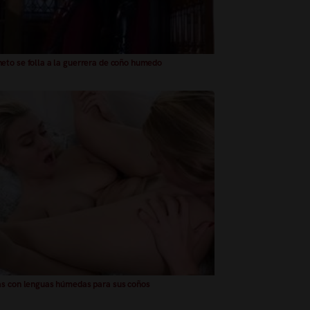
to se folla a la guerrera de coño humedo
s con lenguas húmedas para sus coños