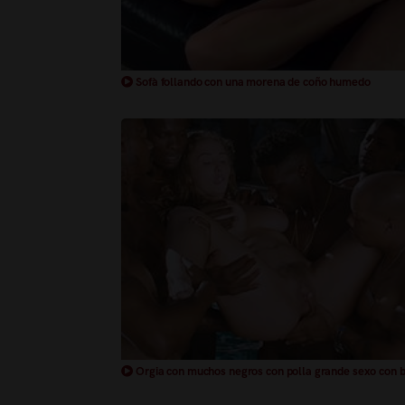
Sofà follando con una morena de coño humedo
Orgia con muchos negros con polla grande sexo con 