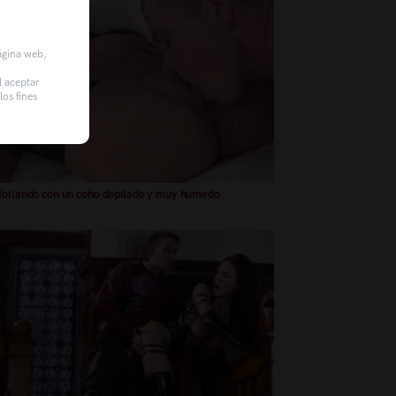
página web,
l aceptar
os fines
follando con un coño depilado y muy humedo