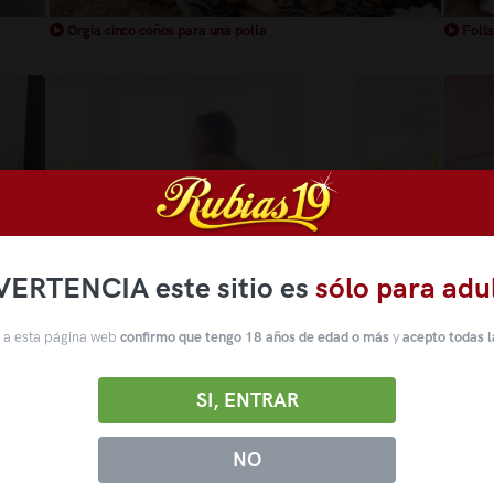
Orgia cinco coños para una polla
Folla
VERTENCIA este sitio es
sólo para adu
 a esta página web
confirmo que tengo 18 años de edad o más
y
acepto todas l
a mesa
Masajeando un coño humedo
Docto
SI, ENTRAR
coño hu
NO