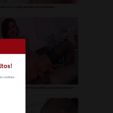
ndo con un coño peludito muy humedo
ltos
!
as cookies
.
r se folla a una enfermera adicta a las pollas con un
medo y estrecho