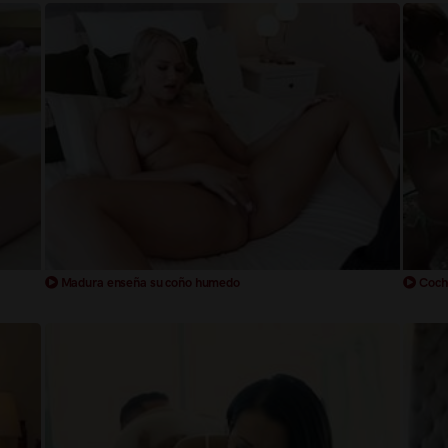
Madura enseña su coño humedo
Coche