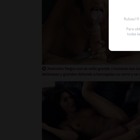
Rubias19 u
Para obt
todas l
Jovencita Negra con un coño grande y humedo con la
deliciosas y grandes follando a horcajadas se corre y se
una polla tragandose la corrida