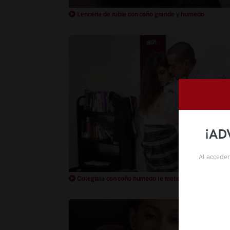
Lenceria de rubia con coño grande y humedo
¡AD
Al acceder
Colegiala con coño humedo le meten la polla sobre l