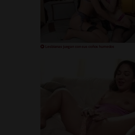
Lesbianas juegan con sus coños humedos