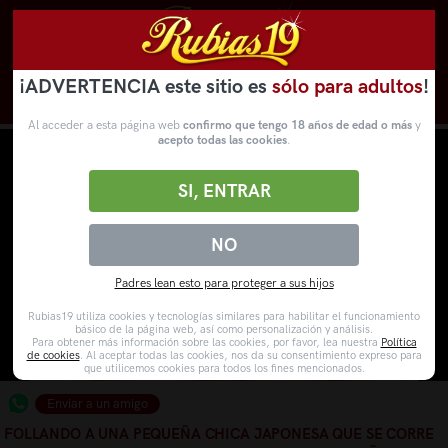
¡ADVERTENCIA este sitio es
sólo para adultos
!
Novedades
Categorías
VídeosPorno
WebCams
Al acceder a esta página web
confirmo que tengo 18 años de edad o más
y
acepto todas las cookies
.
SI, ENTRAR
NO
Padres lean esto para proteger a sus hijos
Rubias19 utiliza cookies y tecnologías similares para habilitar el funcionamiento
básico de la página web, así como personalización y análisis.
Para obtener más información sobre las cookies, por favor, lea nuestra
Política
de cookies
. Al aceptar todas las cookies, nos da su consentimiento expreso para
que utilicemos cookies para todos los fines mencionados.
Enviar a un amigo
FOLLANDO A UNA PEQUEÑA CHICA JAPONESA QUE SE CORRE