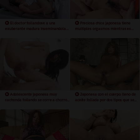
El doctor follandose a una
Preciosa chica japonesa tiene
exuberante madura inseminandola
multiples orgasmos mientras es
con su polla mientras el marido
follada
espera los resultados, ella se corre a
chorro con la polla en su coño y el se
corre dentro de su coño mojado
Adolescente japonesa muy
Japonesa con el cuerpo lleno de
cachonda follando se corre a chorros
aceite follada por dos tipos que se
como una fuente
corren dentro de su coño