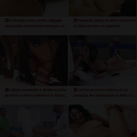
Follando a una zorrita delgada
Pequeña latina se corre a chorro y
que acaba chorreando leche por su
su coño parece un aspersor
coño estrecho y depilado de una
corrida pegajosa y bestial dentro de
su estrecho coño
Latina mamando y dando su coño
Latina se corre a chorro en la
se corre a chorro mientras la follan
consulta del medico que la folla y se
en el coche
corre dentro de su coño para seguir
follandola