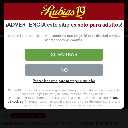
¡ADVERTENCIA este sitio es
sólo para adultos
!
Novedades
Categorías
VídeosPorno
WebCams
Al acceder a esta página web
confirmo que tengo 18 años de edad o más
y
acepto todas las cookies
.
SI, ENTRAR
NO
Padres lean esto para proteger a sus hijos
Rubias19 utiliza cookies y tecnologías similares para habilitar el funcionamiento
básico de la página web, así como personalización y análisis.
Para obtener más información sobre las cookies, por favor, lea nuestra
Política
de cookies
. Al aceptar todas las cookies, nos da su consentimiento expreso para
que utilicemos cookies para todos los fines mencionados.
Enviar a un amigo
CHUPANDO LA POLLA A SU NOVIO EN UN PARQUE PÚBLICO.