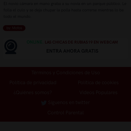
El novio cámara en mano graba a su novia en un parque público. Le
folla el culo y se deja chupar la polla hasta correrse mientras lo be
todo el mundo.
by: Mofos
ONLINE.
LAS CHICAS DE RUBIAS19 EN WEBCAM
ENTRA AHORA GRATIS
Términos y Condiciones de Uso
Política de privacidad
Política de cookies
¿Quiénes somos?
Videos Populares
Síguenos en twitter
Control Parental